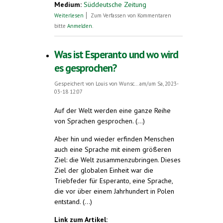
Medium:
Süddeutsche Zeitung
über Ein Staat, der nur für ein Jahrhundert
Weiterlesen
Zum Verfassen von Kommentaren
existierte
bitte
Anmelden
.
Was ist Esperanto und wo wird
es gesprochen?
Gespeichert von
Louis von Wunsc...
am/um Sa, 2023-
03-18 12:07
Auf der Welt werden eine ganze Reihe
von Sprachen gesprochen. (...)
Aber hin und wieder erfinden Menschen
auch eine Sprache mit einem größeren
Ziel: die Welt zusammenzubringen. Dieses
Ziel der globalen Einheit war die
Triebfeder für Esperanto, eine Sprache,
die vor über einem Jahrhundert in Polen
entstand. (...)
Link zum Artikel: