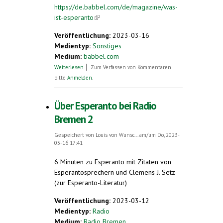
https://de.babbel.com/de/magazine/was-
ist-esperanto
(link is external)
Veröffentlichung:
2023-03-16
Medientyp:
Sonstiges
Medium:
babbel.com
über Was ist Esperanto und wo wird es
Weiterlesen
Zum Verfassen von Kommentaren
gesprochen?
bitte
Anmelden
.
Über Esperanto bei Radio
Bremen 2
Gespeichert von
Louis von Wunsc...
am/um Do, 2023-
03-16 17:41
6 Minuten zu Esperanto mit Zitaten von
Esperantosprechern und Clemens J. Setz
(zur Esperanto-Literatur)
Veröffentlichung:
2023-03-12
Medientyp:
Radio
Medium:
Radio Bremen