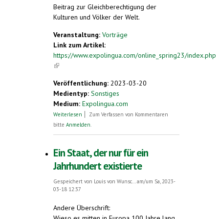
Beitrag zur Gleichberechtigung der
Kulturen und Völker der Welt.
Veranstaltung:
Vorträge
Link zum Artikel:
https://www.expolingua.com/online_spring23/index.php
(link is external)
Veröffentlichung:
2023-03-20
Medientyp:
Sonstiges
Medium:
Expolingua.com
über Reisen mit Esperanto +
Weiterlesen
Zum Verfassen von Kommentaren
Schnupperkurs Esperanto
bitte
Anmelden
.
Ein Staat, der nur für ein
Jahrhundert existierte
Gespeichert von
Louis von Wunsc...
am/um Sa, 2023-
03-18 12:37
Andere Überschrift:
Wieso es mitten in Europa 100 Jahre lang