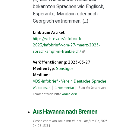
bekannten Sprachen wie Englisch,
Esperanto, Mandarin oder auch
Georgisch entnommen. (...)
Link zum Artikel:
https://vds-ev.de/infobriefe-
2023/infobrief-vom-27-maerz-2023-
sprachkampf-in-frankreich/
(link is external)
Veröffentlichung:
2023-03-27
Medientyp:
Sonstiges
Medium:
VDS-Infobrief - Verein Deutsche Sprache
über Eine Sprache für zwischendurch
Weiterlesen
1 Kommentar
Zum Verfassen von
Kommentaren bitte
Anmelden
.
Aus Havanna nach Bremen
Gespeichert von
Louis von Wunsc...
am/um Do, 2023-
04-06 13:34