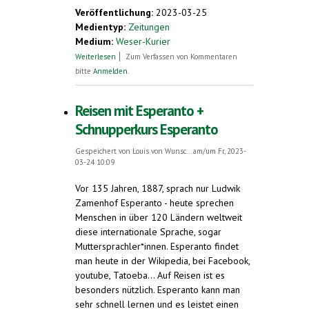
external)
Veröffentlichung:
2023-03-25
Medientyp:
Zeitungen
Medium:
Weser-Kurier
über Aus Havanna nach Bremen
Weiterlesen
Zum Verfassen von Kommentaren
bitte
Anmelden
.
Reisen mit Esperanto +
Schnupperkurs Esperanto
Gespeichert von
Louis von Wunsc...
am/um Fr, 2023-
03-24 10:09
Vor 135 Jahren, 1887, sprach nur Ludwik
Zamenhof Esperanto - heute sprechen
Menschen in über 120 Ländern weltweit
diese internationale Sprache, sogar
Muttersprachler*innen. Esperanto findet
man heute in der Wikipedia, bei Facebook,
youtube, Tatoeba... Auf Reisen ist es
besonders nützlich. Esperanto kann man
sehr schnell lernen und es leistet einen