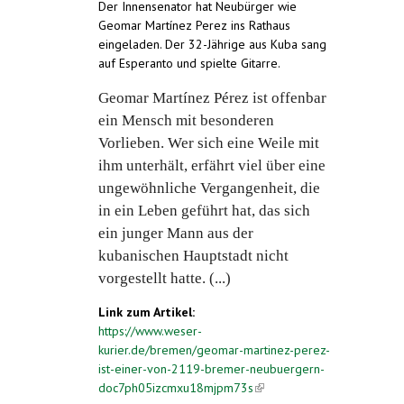
Der Innensenator hat Neubürger wie
Geomar Martínez Perez ins Rathaus
eingeladen. Der 32-Jährige aus Kuba sang
auf Esperanto und spielte Gitarre.
Geomar Martínez Pérez ist offenbar
ein Mensch mit besonderen
Vorlieben. Wer sich eine Weile mit
ihm unterhält, erfährt viel über eine
ungewöhnliche Vergangenheit, die
in ein Leben geführt hat, das sich
ein junger Mann aus der
kubanischen Hauptstadt nicht
vorgestellt hatte. (...)
Link zum Artikel:
https://www.weser-
kurier.de/bremen/geomar-martinez-perez-
ist-einer-von-2119-bremer-neubuergern-
doc7ph05izcmxu18mjpm73s
(link is