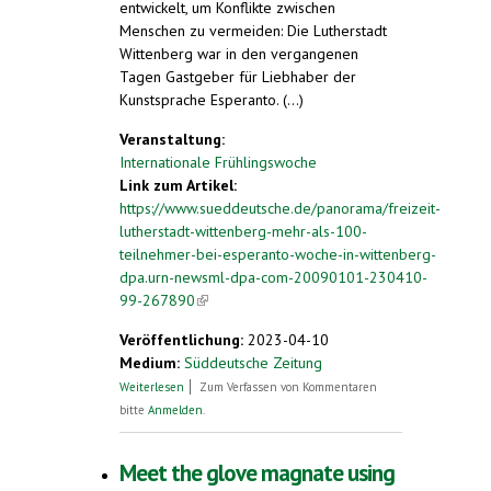
entwickelt, um Konflikte zwischen
Menschen zu vermeiden: Die Lutherstadt
Wittenberg war in den vergangenen
Tagen Gastgeber für Liebhaber der
Kunstsprache Esperanto. (...)
Veranstaltung:
Internationale Frühlingswoche
Link zum Artikel:
https://www.sueddeutsche.de/panorama/freizeit-
lutherstadt-wittenberg-mehr-als-100-
teilnehmer-bei-esperanto-woche-in-wittenberg-
dpa.urn-newsml-dpa-com-20090101-230410-
99-267890
(link is external)
Veröffentlichung:
2023-04-10
Medium:
Süddeutsche Zeitung
über Mehr als 100 Teilnehmer bei
Weiterlesen
Zum Verfassen von Kommentaren
Esperanto-Woche in Wittenberg
bitte
Anmelden
.
Meet the glove magnate using