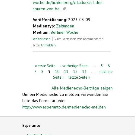
woche.de/lichtenberg/c-kultur/auf-den-
spuren-von-ba...
(link is external)
Veröffentlichung:
2023-03-09
Medientyp:
Zeitungen
Medium:
Berliner Woche
über Auf den Spuren von Bauten und
Weiterlesen
Zum Verfassen von Kommentaren
Menschen
bitte
Anmelden
.
Seiten
« erste Seite
‹ vorherige Seite
…
5
6
7
8
9
10
11
12
13
…
nächste
Seite ›
letzte Seite »
Alle Medienecho-Beiträge zeigen
Um ein Medienecho zu melden, verwenden Sie
bitte das Formular unter
http://www.esperanto.de/medienecho-melden
Esperanto