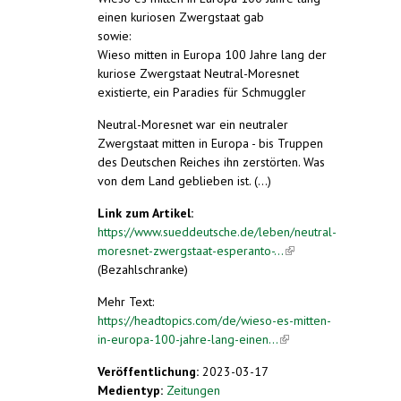
einen kuriosen Zwergstaat gab
sowie:
Wieso mitten in Europa 100 Jahre lang der
kuriose Zwergstaat Neutral-Moresnet
existierte, ein Paradies für Schmuggler
Neutral-Moresnet war ein neutraler
Zwergstaat mitten in Europa - bis Truppen
des Deutschen Reiches ihn zerstörten. Was
von dem Land geblieben ist. (...)
Link zum Artikel:
https://www.sueddeutsche.de/leben/neutral-
moresnet-zwergstaat-esperanto-...
(link is
(Bezahlschranke)
external)
Mehr Text:
https://headtopics.com/de/wieso-es-mitten-
in-europa-100-jahre-lang-einen...
(link is
external)
Veröffentlichung:
2023-03-17
Medientyp:
Zeitungen