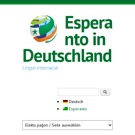
Direkt zum Inhalt
Espera
nto in
Deutschland
Lingvo internacia!
Suchformular
Suche
Deutsch
Esperanto