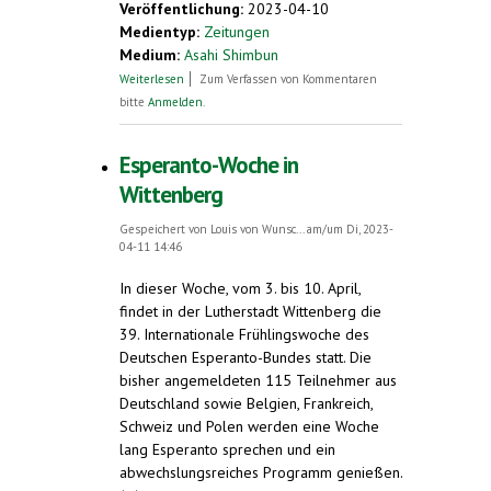
Veröffentlichung:
2023-04-10
Medientyp:
Zeitungen
Medium:
Asahi Shimbun
über Meet the glove magnate using his
Weiterlesen
Zum Verfassen von Kommentaren
fortune to boost Esperanto
bitte
Anmelden
.
Esperanto-Woche in
Wittenberg
Gespeichert von
Louis von Wunsc...
am/um Di, 2023-
04-11 14:46
In dieser Woche, vom 3. bis 10. April,
findet in der Lutherstadt Wittenberg die
39. Internationale Frühlingswoche des
Deutschen Esperanto-Bundes statt. Die
bisher angemeldeten 115 Teilnehmer aus
Deutschland sowie Belgien, Frankreich,
Schweiz und Polen werden eine Woche
lang Esperanto sprechen und ein
abwechslungsreiches Programm genießen.