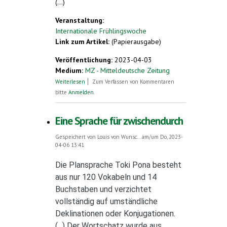
(...)
Veranstaltung:
Internationale Frühlingswoche
Link zum Artikel:
(Papierausgabe)
Veröffentlichung:
2023-04-03
Medium:
MZ - Mitteldeutsche Zeitung
über Esperanto-Woche in Wittenberg
Weiterlesen
Zum Verfassen von Kommentaren
bitte
Anmelden
.
Eine Sprache für zwischendurch
Gespeichert von
Louis von Wunsc...
am/um Do, 2023-
04-06 13:41
Die Plansprache Toki Pona besteht
aus nur 120 Vokabeln und 14
Buchstaben und verzichtet
vollständig auf umständliche
Deklinationen oder Konjugationen.
(...) Der Wortschatz wurde aus