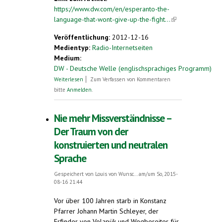
https://www.dw.com/en/esperanto-the-
language-that-wont-give-up-the-fight...
(link is
external)
Veröffentlichung:
2012-12-16
Medientyp:
Radio-Internetseiten
Medium:
DW - Deutsche Welle (englischsprachiges Programm)
über Esperanto, the language that won't
Weiterlesen
Zum Verfassen von Kommentaren
give up the fight
bitte
Anmelden
.
Nie mehr Missverständnisse –
Der Traum von der
konstruierten und neutralen
Sprache
Gespeichert von
Louis von Wunsc...
am/um So, 2015-
08-16 21:44
Vor über 100 Jahren starb in Konstanz
Pfarrer Johann Martin Schleyer, der
Erfinder von Volapük und Wegbereiter für