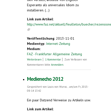
Esperanto als universales Idiom zu
installieren. (...)
Link zum Artikel:
http://www.faz.net/aktuell/feuilleton/buecher/rezensione
(link is external)
Veröffentlichung:
2013-11-01
Medientyp:
Internet-Zeitung
Medium:
FAZ - Frankfurter Allgemeine Zeitung
über Philippe Van Parijs:
Weiterlesen
1 Kommentar
Zum Verfassen von
Sprachengerechtigkeit für Europa und die
Kommentaren bitte
Anmelden
.
Welt. Synchronisiert wird hier nicht mehr
Medienecho 2012
Gespeichert von
Louis von Wunsc...
am/um Fr, 2015-
08-14 13:42
Ein paar Dutzend Verweise zu Artikeln usw.
Link zum Artikel: