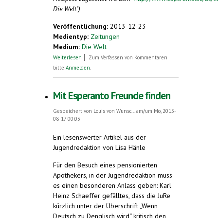
Die Welt")
Veröffentlichung:
2013-12-23
Medientyp:
Zeitungen
Medium:
Die Welt
über "Saluton, ni lernas Esperanton!"
Weiterlesen
Zum Verfassen von Kommentaren
bitte
Anmelden
.
Mit Esperanto Freunde finden
Gespeichert von
Louis von Wunsc...
am/um Mo, 2015-
08-17 00:03
Ein lesenswerter Artikel aus der
Jugendredaktion von Lisa Hänle
Für den Besuch eines pensionierten
Apothekers, in der Jugendredaktion muss
es einen besonderen Anlass geben: Karl
Heinz Schaeffer gefälltes, dass die JuRe
kürzlich unter der Überschrift „Wenn
Deutsch zu Denglisch wird“ kritisch den