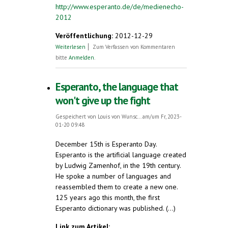
http://www.esperanto.de/de/medienecho-
2012
Veröffentlichung:
2012-12-29
über Medienecho 2012
Weiterlesen
Zum Verfassen von Kommentaren
bitte
Anmelden
.
Esperanto, the language that
won't give up the fight
Gespeichert von
Louis von Wunsc...
am/um Fr, 2023-
01-20 09:48
December 15th is Esperanto Day.
Esperanto is the artificial language created
by Ludwig Zamenhof, in the 19th century.
He spoke a number of languages and
reassembled them to create a new one.
125 years ago this month, the first
Esperanto dictionary was published. (...)
Link zum Artikel: