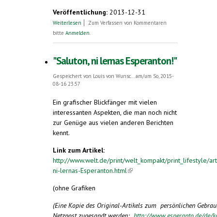
Veröffentlichung:
2013-12-31
über Medienecho 2013
Weiterlesen
Zum Verfassen von Kommentaren
bitte
Anmelden
.
"Saluton, ni lernas Esperanton!"
Gespeichert von
Louis von Wunsc...
am/um So, 2015-
08-16 23:57
Ein grafischer Blickfänger mit vielen
interessanten Aspekten, die man noch nicht
zur Genüge aus vielen anderen Berichten
kennt.
Link zum Artikel:
http://www.welt.de/print/welt_kompakt/print_lifestyle/
ni-lernas-Esperanton.html
(link is external)
(ohne Grafiken
(Eine Kopie des Original-Artikels zum persönlichen Gebra
Netzpost zugesandt werden:
http://www.esperanto.de/de/k