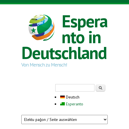
Direkt zum Inhalt
Espera
nto in
Deutschland
Von Mensch zu Mensch!
Suchformular
Suche
Deutsch
Esperanto