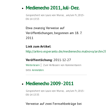
Medienecho 2011, Juli - Dez.
Gespeichert von
Louis von Wunsc...
am/um Fr, 2015-
08-14 13:53
Etwa zwanzig Verweise auf
Veröffentlichungen, begonnen am 18. 7.
2011
Link zum Artikel:
http://arkivo.esperanto.de/medienecho.malnova/archiv2
Veröffentlichung:
2011-12-27
über Medienecho 2011, Juli - Dez.
Weiterlesen
Zum Verfassen von Kommentaren
bitte
Anmelden
.
Medienecho 2009 - 2011
Gespeichert von
Louis von Wunsc...
am/um Fr, 2015-
08-14 13:35
Verweise auf zwei Fernsehbeiträge bei