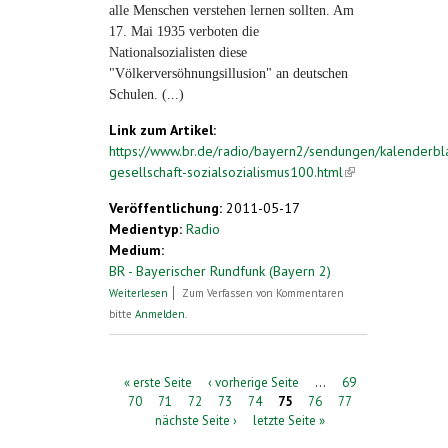
alle Menschen verstehen lernen sollten. Am
17. Mai 1935 verboten die
Nationalsozialisten diese
"Völkerversöhnungsillusion" an deutschen
Schulen. (...)
Link zum Artikel:
https://www.br.de/radio/bayern2/sendungen/kalenderbla
gesellschaft-sozialsozialismus100.html
(link is
external)
Veröffentlichung:
2011-05-17
Medientyp:
Radio
Medium:
BR - Bayerischer Rundfunk (Bayern 2)
über Esperanto an deutschen Schulen
Weiterlesen
Zum Verfassen von Kommentaren
verboten
bitte
Anmelden
.
Seiten
« erste Seite
‹ vorherige Seite
…
69
70
71
72
73
74
75
76
77
nächste Seite ›
letzte Seite »