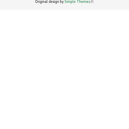
Original design by
Simple Themes
.
(link is
external)
external)