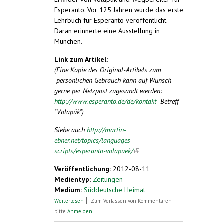
Esperanto. Vor 125 Jahren wurde das erste
Lehrbuch für Esperanto veröffentlicht.
Daran erinnerte eine Ausstellung in
München.
Link zum Artikel:
(Eine Kopie des Original-Artikels zum
persönlichen Gebrauch kann auf Wunsch
gerne per Netzpost zugesandt werden:
http://www.esperanto.de/de/kontakt
Betreff
"Volapük")
Siehe auch
http://martin-
ebner.net/topics/languages-
scripts/esperanto-volapuek/
(link is external)
Veröffentlichung:
2012-08-11
Medientyp:
Zeitungen
Medium:
Süddeutsche Heimat
über Nie mehr Missverständnisse – Der
Weiterlesen
Zum Verfassen von Kommentaren
Traum von der konstruierten und
bitte
Anmelden
.
neutralen Sprache