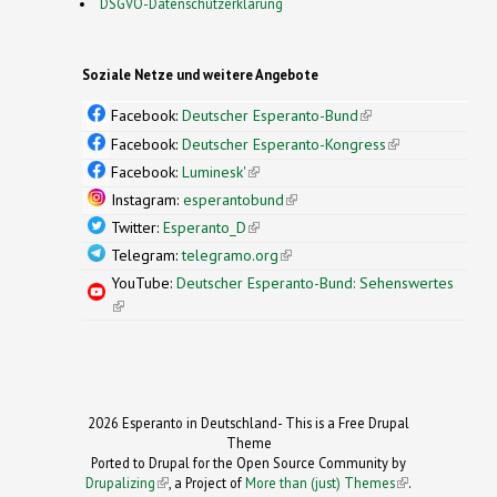
DSGVO-Datenschutzerklärung
Soziale Netze und weitere Angebote
Facebook:
Deutscher Esperanto-Bund
(link is
external)
Facebook:
Deutscher Esperanto-Kongress
(link is
external)
Facebook:
Luminesk'
(link is external)
Instagram:
esperantobund
(link is external)
Twitter:
Esperanto_D
(link is external)
Telegram:
telegramo.org
(link is external)
YouTube:
Deutscher Esperanto-Bund: Sehenswertes
(link is external)
2026 Esperanto in Deutschland- This is a Free Drupal
Theme
Ported to Drupal for the Open Source Community by
Drupalizing
(link is external)
, a Project of
More than (just) Themes
(link is
.