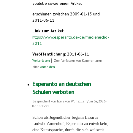
youtube sowie einen Artikel
erschienen zwischen 2009-01-13 und
2011-06-11
Link zum Artikel:
https://www.esperanto.de/de/medienecho-
2011
Veröffentlichung:
2011-06-11
über Medienecho 2009 - 2011
Weiterlesen
Zum Verfassen von Kommentaren
bitte
Anmelden
.
Esperanto an deutschen
Schulen verboten
Gespeichert von
Louis von Wunsc...
am/um Sa, 2026-
07-18 13:21
Schon als Jugendlicher begann Lazarus
Ludwik Zamenhof, Esperanto zu entwickeln,
eine Kunstsprache, durch die sich weltweit