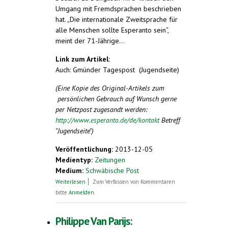
Umgang mit Fremdsprachen beschrieben
hat. „Die internationale Zweitsprache für
alle Menschen sollte Esperanto sein“,
meint der 71-Jährige…
Link zum Artikel:
Auch: Gmünder Tagespost (Jugendseite)
(Eine Kopie des Original-Artikels zum
persönlichen Gebrauch auf Wunsch gerne
per Netzpost zugesandt werden:
http://www.esperanto.de/de/kontakt
Betreff
"Jugendseite")
Veröffentlichung:
2013-12-05
Medientyp:
Zeitungen
Medium:
Schwäbische Post
über Mit Esperanto Freunde finden
Weiterlesen
Zum Verfassen von Kommentaren
bitte
Anmelden
.
Philippe Van Parijs: