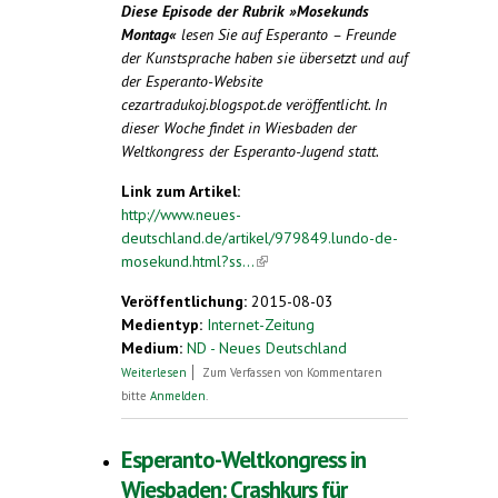
Diese Episode der Rubrik »Mosekunds
Montag«
lesen Sie auf
Esperanto
– Freunde
der Kunstsprache haben sie übersetzt und auf
der
Esperanto
-Website
cezartradukoj.blogspot.de veröffentlicht.
In
dieser Woche findet in Wiesbaden der
Weltkongress der
Esperanto
-Jugend statt.
Link zum Artikel:
http://www.neues-
deutschland.de/artikel/979849.lundo-de-
mosekund.html?ss...
(link is external)
Veröffentlichung:
2015-08-03
Medientyp:
Internet-Zeitung
Medium:
ND - Neues Deutschland
über Lundo de Mosekund
Weiterlesen
Zum Verfassen von Kommentaren
bitte
Anmelden
.
Esperanto-Weltkongress in
Wiesbaden: Crashkurs für