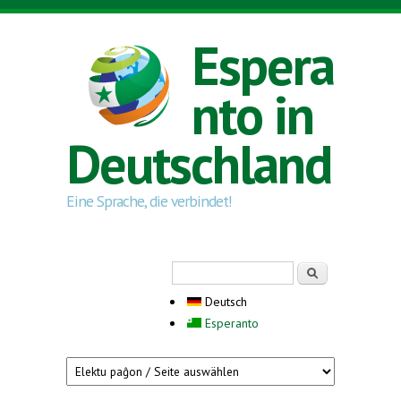
Direkt zum Inhalt
Espera
nto in
Deutschland
Eine Sprache, die verbindet!
Suchformular
Suche
Deutsch
Esperanto