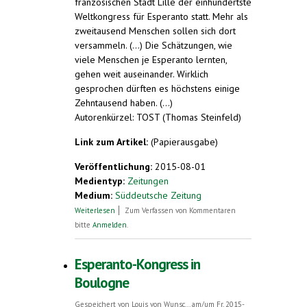
französischen Stadt Lille der einhundertste
Weltkongress für Esperanto statt. Mehr als
zweitausend Menschen sollen sich dort
versammeln. (...) Die Schätzungen, wie
viele Menschen je Esperanto lernten,
gehen weit auseinander. Wirklich
gesprochen dürften es höchstens einige
Zehntausend haben. (...)
Autorenkürzel: TOST (Thomas Steinfeld)
Link zum Artikel:
(Papierausgabe)
Veröffentlichung:
2015-08-01
Medientyp:
Zeitungen
Medium:
Süddeutsche Zeitung
über Aktuelles Lexikon: Esperanto
Weiterlesen
Zum Verfassen von Kommentaren
bitte
Anmelden
.
Esperanto-Kongress in
Boulogne
Gespeichert von
Louis von Wunsc...
am/um Fr, 2015-