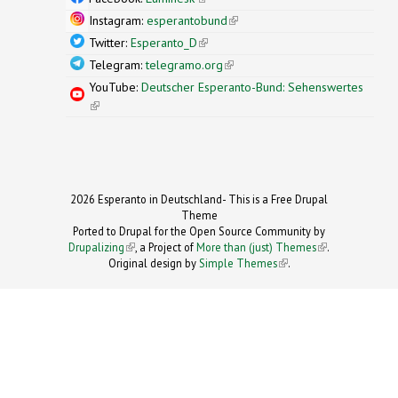
Instagram:
esperantobund
(link is external)
Twitter:
Esperanto_D
(link is external)
Telegram:
telegramo.org
(link is external)
YouTube:
Deutscher Esperanto-Bund: Sehenswertes
(link is external)
2026 Esperanto in Deutschland- This is a Free Drupal
Theme
Ported to Drupal for the Open Source Community by
Drupalizing
(link is external)
, a Project of
More than (just) Themes
(link is
.
Original design by
Simple Themes
.
(link is
external)
external)