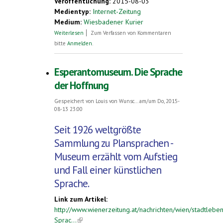
Veröffentlichung:
2015-08-03
Medientyp:
Internet-Zeitung
Medium:
Wiesbadener Kurier
über Esperanto-Weltkongress in
Weiterlesen
Zum Verfassen von Kommentaren
Wiesbaden: Crashkurs für
bitte
Anmelden
.
Jugendherbergsmitarbeiter
Esperantomuseum. Die Sprache
der Hoffnung
Gespeichert von
Louis von Wunsc...
am/um Do, 2015-
08-13 23:00
Seit 1926 weltgrößte
Sammlung zu Plansprachen -
Museum erzählt vom Aufstieg
und Fall einer künstlichen
Sprache.
Link zum Artikel:
http://www.wienerzeitung.at/nachrichten/wien/stadtleb
Sprac...
(link is external)