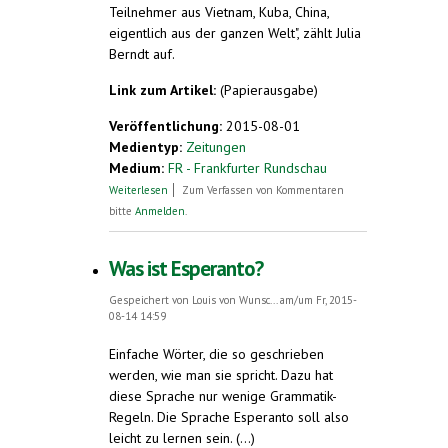
Teilnehmer aus Vietnam, Kuba, China,
eigentlich aus der ganzen Welt", zählt Julia
Berndt auf.
Link zum Artikel:
(Papierausgabe)
Veröffentlichung:
2015-08-01
Medientyp:
Zeitungen
Medium:
FR - Frankfurter Rundschau
über Eine ganze Woche Esperanto
Weiterlesen
Zum Verfassen von Kommentaren
bitte
Anmelden
.
Was ist Esperanto?
Gespeichert von
Louis von Wunsc...
am/um Fr, 2015-
08-14 14:59
Einfache Wörter, die so geschrieben
werden, wie man sie spricht. Dazu hat
diese Sprache nur wenige Grammatik-
Regeln. Die Sprache Esperanto soll also
leicht zu lernen sein. (...)