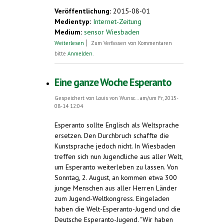
Veröffentlichung:
2015-08-01
Medientyp:
Internet-Zeitung
Medium:
sensor Wiesbaden
über Die Sprache als kleinster
Weiterlesen
Zum Verfassen von Kommentaren
gemeinsamer Nenner: 400 junge
bitte
Anmelden
.
Esperanto-Sprecher aus aller Welt treffen
sich in Wiesbaden
Eine ganze Woche Esperanto
Gespeichert von
Louis von Wunsc...
am/um Fr, 2015-
08-14 12:04
Esperanto sollte Englisch als Weltsprache
ersetzen. Den Durchbruch schaffte die
Kunstsprache jedoch nicht. In Wiesbaden
treffen sich nun Jugendliche aus aller Welt,
um Esperanto weiterleben zu lassen. Von
Sonntag, 2. August, an kommen etwa 300
junge Menschen aus aller Herren Länder
zum Jugend-Weltkongress. Eingeladen
haben die Welt-Esperanto-Jugend und die
Deutsche Esperanto-Jugend. "Wir haben