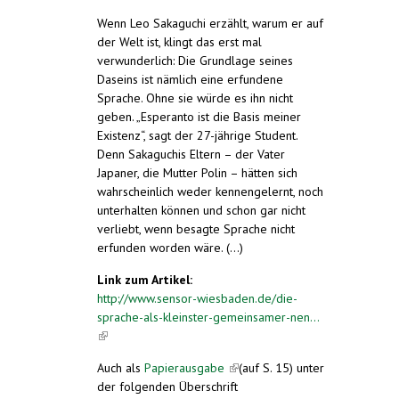
Wenn Leo Sakaguchi erzählt, warum er auf
der Welt ist, klingt das erst mal
verwunderlich: Die Grundlage seines
Daseins ist nämlich eine erfundene
Sprache. Ohne sie würde es ihn nicht
geben. „Esperanto ist die Basis meiner
Existenz“, sagt der 27-jährige Student.
Denn Sakaguchis Eltern – der Vater
Japaner, die Mutter Polin – hätten sich
wahrscheinlich weder kennengelernt, noch
unterhalten können und schon gar nicht
verliebt, wenn besagte Sprache nicht
erfunden worden wäre. (...)
Link zum Artikel:
http://www.sensor-wiesbaden.de/die-
sprache-als-kleinster-gemeinsamer-nen...
(link is external)
Auch als
Papierausgabe
(link is external)
(auf S. 15) unter
der folgenden Überschrift