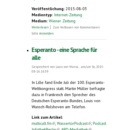
Veröffentlichung:
2015-08-03
Medientyp:
Internet-Zeitung
Medium:
Wiener Zeitung
über Esperantomuseum. Die Sprache der
Weiterlesen
Zum Verfassen von Kommentaren
Hoffnung
bitte
Anmelden
.
Esperanto - eine Sprache für
alle
Gespeichert von
Louis von Wunsc...
am/um So, 2015-
08-16 16:39
In Lille fand Ende Juli der 100. Esperanto-
Weltkongress statt. Martin Müller befragte
dazu in Frankreich den Sprecher des
Deutschen Esperanto-Bundes, Louis von
Wunsch-Rolshoven am Telefon.
Link zum Artikel:
multicult.fm
(link is external)
,
WassertorPodcast
(link is
,
Podcast
InfothekBerlin
(link is external)
,
ARD-Mediathek
external)
(link is