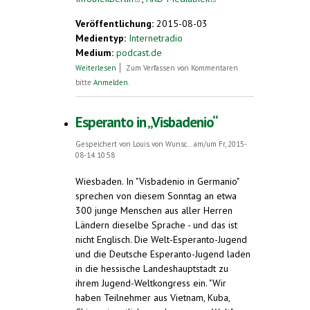
external)
Veröffentlichung:
2015-08-03
Medientyp:
Internetradio
Medium:
podcast.de
über Esperanto - eine Sprache für alle
Weiterlesen
Zum Verfassen von Kommentaren
bitte
Anmelden
.
Esperanto in „Visbadenio“
Gespeichert von
Louis von Wunsc...
am/um Fr, 2015-
08-14 10:58
Wiesbaden.
In "Visbadenio in Germanio"
sprechen von diesem Sonntag an etwa
300 junge Menschen aus aller Herren
Ländern dieselbe Sprache - und das ist
nicht Englisch. Die Welt-Esperanto-Jugend
und die Deutsche Esperanto-Jugend laden
in die hessische Landeshauptstadt zu
ihrem Jugend-Weltkongress ein. "Wir
haben Teilnehmer aus Vietnam, Kuba,