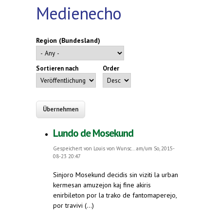
Medienecho
Region (Bundesland)
Sortieren nach
Order
Lundo de Mosekund
Gespeichert von
Louis von Wunsc...
am/um So, 2015-
08-23 20:47
Sinjoro Mosekund decidis sin viziti la urban
kermesan amuzejon kaj fine akiris
enirbileton por la trako de fantomaperejo,
por travivi (...)