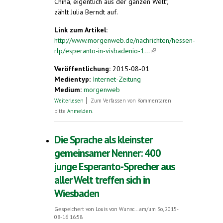
China, eigentlich aus der ganzen Welt",
zählt Julia Berndt auf.
Link zum Artikel:
http://www.morgenweb.de/nachrichten/hessen-
rlp/esperanto-in-visbadenio-1...
(link is
external)
Veröffentlichung:
2015-08-01
Medientyp:
Internet-Zeitung
Medium:
morgenweb
über Esperanto in „Visbadenio“
Weiterlesen
Zum Verfassen von Kommentaren
bitte
Anmelden
.
Die Sprache als kleinster
gemeinsamer Nenner: 400
junge Esperanto-Sprecher aus
aller Welt treffen sich in
Wiesbaden
Gespeichert von
Louis von Wunsc...
am/um So, 2015-
08-16 16:58