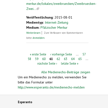
merkur.de/lokales/zweibruecken/Zweibruecken-
Zwei...
(link is external)
Veröffentlichung:
2015-08-01
Medientyp:
Internet-Zeitung
Medium:
Pfälzischer Merkur
über Esperanto-Kongress in Boulogne
Weiterlesen
Zum Verfassen von Kommentaren
bitte
Anmelden
.
Seiten
« erste Seite
‹ vorherige Seite
…
57
58
59
60
61
62
63
64
65
…
nächste Seite ›
letzte Seite »
Alle Medienecho-Beiträge zeigen
Um ein Medienecho zu melden, verwenden Sie
bitte das Formular unter
http://www.esperanto.de/medienecho-melden
Esperanto