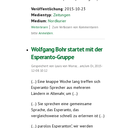
Veröffentlichung:
2015-10-23
Medientyp:
Zeitungen
Medium:
Nordkurier
über Esperanto-Jünger lassen sich nicht
Weiterlesen
Zum Verfassen von Kommentaren
unterkriegen
bitte
Anmelden
.
Wolfgang Bohr startet mit der
Esperanto-Gruppe
Gespeichert von
Louis von Wunsc...
am/um Di, 2015-
12-08 10:12
(...) Eine knappe Woche lang treffen sich
Esperanto-Sprecher aus mehreren
Ländern in Altenahr, um (...)
(...) Sie sprechen eine gemeinsame
Sprache, das Esperanto, das
vergleichsweise schnell zu erlernen ist (...)
(...) parolos Esperanton", wir werden