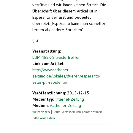
verrückt, und wir Ihnen keinen Streich. Die
Überschrift über diesem Artikel ist in
Esperanto verfasst und bedeutet
übersetzt: „Esperanto kann man schneller
lernen als andere Sprachen“.
(...)
Veranstaltung:
LUMINESK-Silvestertreffen
Link zum Artikel:
http://www.aachener-
zeitung.de/lokales/dueren/esperanto-
estas-pli-rapide...
(link is external)
Veröffentlichung:
2015-12-15
Medientyp:
Internet-Zeitung
Medium:
Aachener Zeitung
über "Esperanto estas pli rapide lernebla
Weiterlesen
Zum Verfassen von Kommentaren
ol aliaj lingvoj“
bitte
Anmelden
.