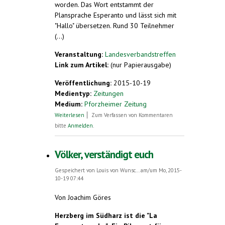
worden. Das Wort entstammt der
Plansprache Esperanto und lässt sich mit
"Hallo" übersetzen. Rund 30 Teilnehmer
(...)
Veranstaltung:
Landesverbandstreffen
Link zum Artikel:
(nur Papierausgabe)
Veröffentlichung:
2015-10-19
Medientyp:
Zeitungen
Medium:
Pforzheimer Zeitung
über Aus Fischotter wird ein lutro
Weiterlesen
Zum Verfassen von Kommentaren
bitte
Anmelden
.
Völker, verständigt euch
Gespeichert von
Louis von Wunsc...
am/um Mo, 2015-
10-19 07:44
Von Joachim Göres
Herzberg im Südharz ist die "La