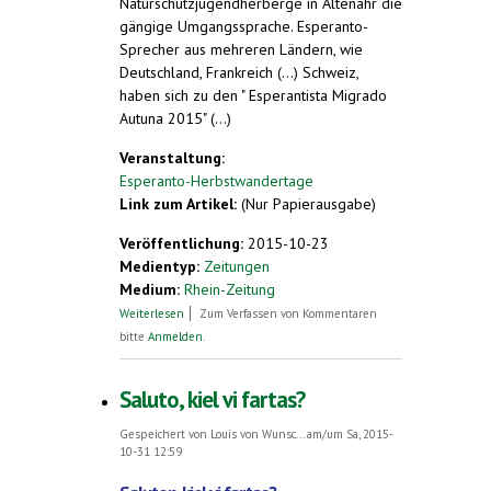
Naturschutzjugendherberge in Altenahr die
gängige Umgangssprache. Esperanto-
Sprecher aus mehreren Ländern, wie
Deutschland, Frankreich (...) Schweiz,
haben sich zu den " Esperantista Migrado
Autuna 2015" (...)
Veranstaltung:
Esperanto-Herbstwandertage
Link zum Artikel:
(Nur Papierausgabe)
Veröffentlichung:
2015-10-23
Medientyp:
Zeitungen
Medium:
Rhein-Zeitung
über Mit Esperanto gemeinsam das Ahrtal
Weiterlesen
Zum Verfassen von Kommentaren
erleben
bitte
Anmelden
.
Saluto, kiel vi fartas?
Gespeichert von
Louis von Wunsc...
am/um Sa, 2015-
10-31 12:59