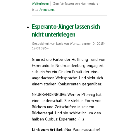
über Esperanto – mehr als eine
Weiterlesen
Zum Verfassen von Kommentaren
Hilfssprache?
bitte
Anmelden
.
Esperanto-Jünger lassen sich
nicht unterkriegen
Gespeichert von
Louis von Wunsc...
am/um Di, 2015-
12-08 09:54
Grün ist die Farbe der Hoffnung - und von
Esperanto. In Neubrandenburg engagiert
sich ein Verein für den Erhalt der einst
angedachten Weltsprache. Und sieht sich
einem starken Konkurrenten gegenüber.
NEUBRANDENBURG: Werner Pfennig hat
eine Leidenschaft. Sie steht in Form von
Büchern und Zeitschriften in seinem
Bücherregal. Und sie schickt ihn um den
halben Globus: Esperanto. (...)
Link zum Artikel:
(Nur Papierausgabe)