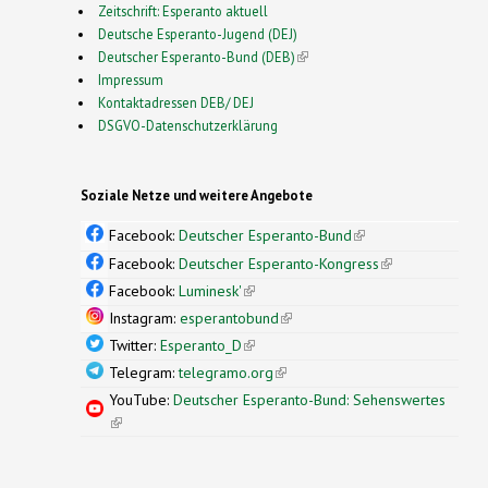
Zeitschrift: Esperanto aktuell
Deutsche Esperanto-Jugend (DEJ)
Deutscher Esperanto-Bund (DEB)
(link is external)
Impressum
Kontaktadressen DEB/ DEJ
DSGVO-Datenschutzerklärung
Soziale Netze und weitere Angebote
Facebook:
Deutscher Esperanto-Bund
(link is
external)
Facebook:
Deutscher Esperanto-Kongress
(link is
external)
Facebook:
Luminesk'
(link is external)
Instagram:
esperantobund
(link is external)
Twitter:
Esperanto_D
(link is external)
Telegram:
telegramo.org
(link is external)
YouTube:
Deutscher Esperanto-Bund: Sehenswertes
(link is external)