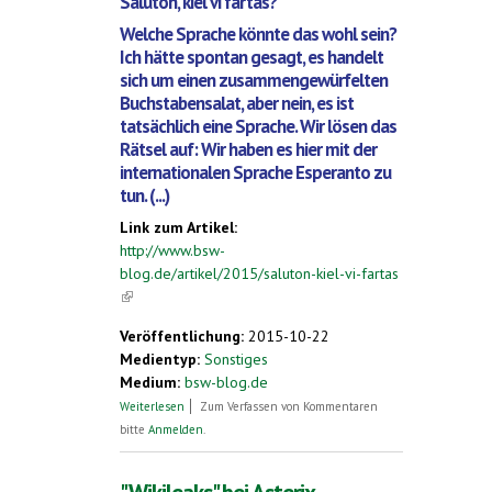
Saluton, kiel vi fartas?
Welche Sprache könnte das wohl sein?
Ich hätte spontan gesagt, es handelt
sich um einen zusammengewürfelten
Buchstabensalat, aber nein, es ist
tatsächlich eine Sprache. Wir lösen das
Rätsel auf: Wir haben es hier mit der
internationalen Sprache Esperanto zu
tun. (...)
Link zum Artikel:
http://www.bsw-
blog.de/artikel/2015/saluton-kiel-vi-fartas
(link is external)
Veröffentlichung:
2015-10-22
Medientyp:
Sonstiges
Medium:
bsw-blog.de
über Saluto, kiel vi fartas?
Weiterlesen
Zum Verfassen von Kommentaren
bitte
Anmelden
.