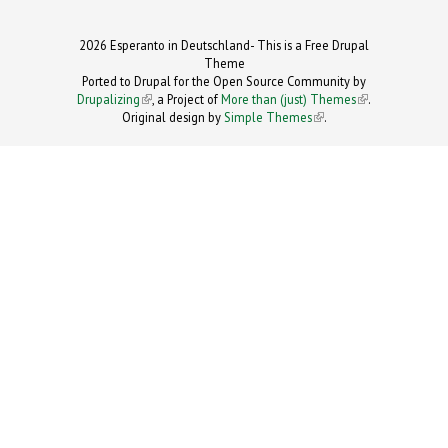
2026 Esperanto in Deutschland- This is a Free Drupal
Theme
Ported to Drupal for the Open Source Community by
Drupalizing
(link is external)
, a Project of
More than (just) Themes
(link is
.
Original design by
Simple Themes
.
(link is
external)
external)