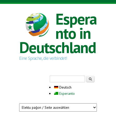
Direkt zum Inhalt
Espera
nto in
Deutschland
Eine Sprache, die verbindet!
Suchformular
Suche
Deutsch
Esperanto