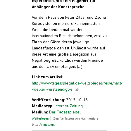
Esperanto-urbo": Ein Pilgerort für
Anhänger der Kunstsprache.
Vor dem Haus von Peter Zilvar und Zsófia
Kóródy stehen mehrere Fahnenmasten.
Wenn die beiden mal wieder
internationalen Besuch bekommen, wird zu
Ehren der Gäste deren jeweilige
Landesflagge gehisst. Unlängst wurde auf
diese Art eine große Delegation aus
Nepal begrüßt, kürzlich wurden Freunde
aus den USA empfangen. (...)
Link zum Artikel:
http://www.tagesspiegel.de/weltspiegel/reise/harz-
voelker-verstaendigt-e...
(link is external)
Veröffentlichung:
2015-10-18
Medientyp:
Internet-Zeitung
Medium:
Der Tagesspiegel
über Völker, verständigt euch
Weiterlesen
Zum Verfassen von Kommentaren
bitte
Anmelden
.