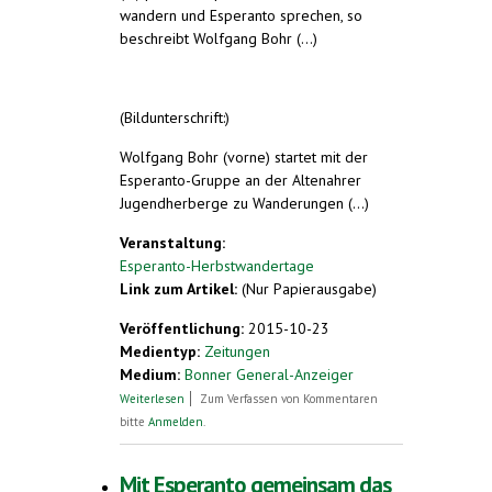
wandern und Esperanto sprechen, so
beschreibt Wolfgang Bohr (...)
(Bildunterschrift:)
Wolfgang Bohr (vorne) startet mit der
Esperanto-Gruppe an der Altenahrer
Jugendherberge zu Wanderungen (...)
Veranstaltung:
Esperanto-Herbstwandertage
Link zum Artikel:
(Nur Papierausgabe)
Veröffentlichung:
2015-10-23
Medientyp:
Zeitungen
Medium:
Bonner General-Anzeiger
über Wolfgang Bohr startet mit der
Weiterlesen
Zum Verfassen von Kommentaren
Esperanto-Gruppe
bitte
Anmelden
.
Mit Esperanto gemeinsam das