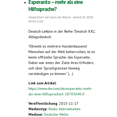
Esperanto – mehr als eine
Hilfssprache?
Gespeichert von
Louis von Wunsc...
am/um Di, 2018-
09-04 11:05
Deutsch-Lektion in der Reihe "Deutsch XXL",
Alltagsdeutsch
"Obwohl es mehrere Hunderttausend
Menschen auf der Welt beherrschen, ist es
keine offizielle Sprache: das Esperanto.
Dabei war eines der Ziele ihres Erfinders,
sich über Sprachgrenzen hinweg
verständigen zu können." (...)
Link zum Artikel:
https://www.dw.com/de/esperanto-mehr-
als-eine-hilfssprache/l-18703640
(link is
external)
Veröffentlichung:
2015-11-17
Medientyp:
Radio-Internetseiten
Medium:
Deutsche Welle