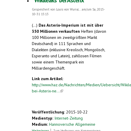
"Wikileaks" bei Asterix
Gespeichert von
Louis von Wunsc...
am/um Sa, 2015-
10-31 15:13
(...)
Das Asterix-Imperium ist mit über
350 Millionen verkauften
Heften (davon
100 Millionen im zweitgrößten Markt
Deutschand) in 111 Sprachen und
Dialekten (inklusive Kreolisch, Mongolisch,
Esperanto und Latein), zahllosen Filmen
sowie einem Themenpark ein
Milliardengeschäft.
Link zum Artikel:
http://www.haz.de/Nachrichten/Medien/Uebersicht/Wikil
bei-Asterix-ne...
(link is external)
Veröffentlichung:
2015-10-22
Medientyp:
Internet-Zeitung
Medium:
Hannoversche Allgemeine
über "Wikileaks" bei Asterix
Weiterlesen
Zum Verfassen von Kommentaren