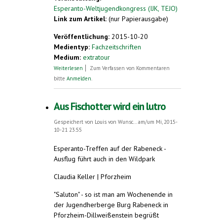
Esperanto-Weltjugendkongress (IJK, TEJO)
Link zum Artikel:
(nur Papierausgabe)
Veröffentlichung:
2015-10-20
Medientyp:
Fachzeitschriften
Medium:
extratour
über Jugendherberge Wiesbaden -
Weiterlesen
Zum Verfassen von Kommentaren
"Bonvenon en Visbadeno"
bitte
Anmelden
.
Aus Fischotter wird ein lutro
Gespeichert von
Louis von Wunsc...
am/um Mi, 2015-
10-21 23:55
Esperanto-Treffen auf der Rabeneck -
Ausflug führt auch in den Wildpark
Claudia Keller | Pforzheim
"Saluton" - so ist man am Wochenende in
der Jugendherberge Burg Rabeneck in
Pforzheim-Dillweißenstein begrüßt