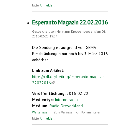
bitte
Anmelden
.
Esperanto Magazin 22.02.2016
Gespeichert von
Hermann Kroppenberg
am/um Di,
2016-02-23 19:07
Die Sendung ist aufgrund von GEMA-
Beschränkungen nur noch bis 3. März 2016
anhörbar.
Link zum Artikel:
https://rdl.de/beitrag/esperanto-magazin-
22022016
(link is external)
Veröffentlichung:
2016-02-22
Medientyp:
Internetradio
Medium:
Radio Dreyeckland
über Esperanto Magazin 22.02.2016
Weiterlesen
Zum Verfassen von Kommentaren
bitte
Anmelden
.