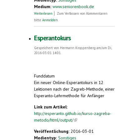
Medientyp:
Sonstiges
Medium:
www.seniorenbook.de
über Was mich an Esperanto fasziniert
Weiterlesen
Zum Verfassen von Kommentaren
bitte
Anmelden
.
Esperantokurs
Gespeichert von
Hermann Kroppenberg
am/um Di,
2016-03-01 14:01
Funddatum
Ein neuer Online-Esperantokurs in 12
Lektionen nach der Zagreb-Methode, einer
Esperanto-Lehrmethode für Anfänger
Link zum Artikel:
http://esperanto.github.io/kurso-zagreba-
metodo/html/output/
(link is external)
Veröffentlichung:
2016-03-01
Medientyp:
Sonstiges