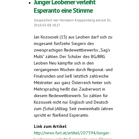
Junger Leobener verleiht
Esperanto eine Stimme
Gespeichert von
Hermann Kroppenberg
am/um Di,
2016-03-08 18:27
Jan Kozousek (15) aus Leoben darf sich zu
insgesamt fünfzehn Siegern des
zweisprachigen Redewettbewerbs „Sag‘s
Multi“ zählen. Der Schüler des BG/BRG
Leoben Neu kämpfte sich in den
vergangenen Wochen durch Regional- und
Finalrunden und ließ letztlich zahlreiche
Mitstreiter aus ganz Österreich hinter sich.
Mehrsprachig heißt das Zauberwort in
diesem Redewettbewerb. So zählen für
Kozousek nicht nur Englisch und Deutsch
zum (Schul-)Alltag: Seit zweieinhalb Jahren
spricht er fließend Esperanto.
Link zum Artikel:
http://news.furt.at/artikel/207594/Junger-