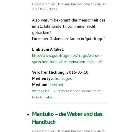
Gespeichert von
Hermann Kroppenberg
am/um Do,
2016-03-10 15:33
Also warum bekommt die Menschheit das
im 21. Jahrhundert noch immer nicht
gebacken?
Ein neuer Diskussionsfaden in "gutefrage"
Link zum Artikel:
http://www.gutefrage.net/frage/warum-
sprechen-nicht-alle-menschen-nicht-...
(link is
external)
Veröffentlichung:
2016-03-10
Medientyp:
Sonstiges
Medium:
Internet
über Warum sprechen nicht alle
Weiterlesen
Zum Verfassen von Kommentaren
Menschen nicht die selbe Sprache?
bitte
Anmelden
.
Mantuko – die Weber und das
Handtuch
Gespeichert von
Hermann Kroppenberg
am/um Mi,