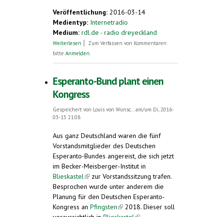
Veröffentlichung:
2016-03-14
Medientyp:
Internetradio
Medium:
rdl.de - radio dreyeckland
über Radio Dreyeckland
Weiterlesen
Zum Verfassen von Kommentaren
bitte
Anmelden
.
Esperanto-Bund plant einen
Kongress
Gespeichert von
Louis von Wunsc...
am/um Di, 2016-
03-15 21:08
Aus ganz Deutschland waren die fünf
Vorstandsmitglieder des Deutschen
Esperanto-Bundes angereist, die sich jetzt
im Becker-Meisberger-Institut in
Blieskastel
(link is external)
zur Vorstandssitzung trafen.
Besprochen wurde unter anderem die
Planung für den Deutschen Esperanto-
Kongress an
Pfingsten
(link is external)
2018. Dieser soll
voraussichtlich in
Blieskastel
(link is external)
,