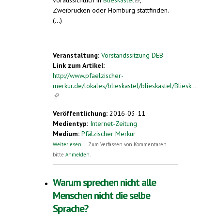
Zweibrücken oder Homburg stattfinden.
(...)
Veranstaltung:
Vorstandssitzung DEB
Link zum Artikel:
http://www.pfaelzischer-
merkur.de/lokales/blieskastel/blieskastel/Bliesk...
(link is external)
Veröffentlichung:
2016-03-11
Medientyp:
Internet-Zeitung
Medium:
Pfälzischer Merkur
über Esperanto-Bund plant einen
Weiterlesen
Zum Verfassen von Kommentaren
Kongress
bitte
Anmelden
.
Warum sprechen nicht alle
Menschen nicht die selbe
Sprache?