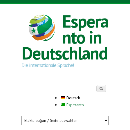
Direkt zum Inhalt
Espera
nto in
Deutschland
Die internationale Sprache!
Suchformular
Suche
Deutsch
Esperanto