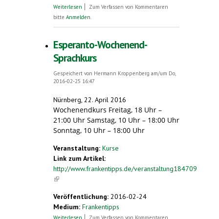
über Esperanto Magazin 29.02.2016
Weiterlesen
Zum Verfassen von Kommentaren
bitte
Anmelden
.
Esperanto-Wochenend-
Sprachkurs
Gespeichert von
Hermann Kroppenberg
am/um Do,
2016-02-25 16:47
Nürnberg, 22. April 2016
Wochenendkurs Freitag, 18 Uhr –
21:00 Uhr Samstag, 10 Uhr – 18:00 Uhr
Sonntag, 10 Uhr – 18:00 Uhr
Veranstaltung:
Kurse
Link zum Artikel:
http://www.frankentipps.de/veranstaltung184709
(link is external)
Veröffentlichung:
2016-02-24
Medium:
Frankentipps
über Esperanto-Wochenend-Sprachkurs
Weiterlesen
Zum Verfassen von Kommentaren