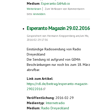
Medium:
Esperanto.GitHub.io
über Esperantokurs
Weiterlesen
Zum Verfassen von Kommentaren
bitte
Anmelden
.
Esperanto Magazin 29.02.2016
Gespeichert von
Hermann Kroppenberg
am/um Mo,
2016-02-29 17:56
Einstündige Radiosendung von Radio
Dreyeckland
Die Sendung ist aufgrund von GEMA-
Beschränkungen nur noch bis zum 18. März
abrufbar.
Link zum Artikel:
https://rdl.de/beitrag/esperanto-magazin-
29022016
(link is external)
Veröffentlichung:
2016-02-29
Medientyp:
Internetradio
Medium:
Radio Dreyeckland