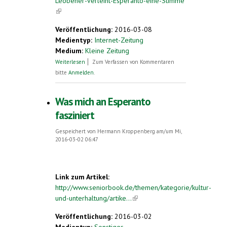
Leobener-verleiht-Esperanto-eine-Stimme
(link is external)
Veröffentlichung:
2016-03-08
Medientyp:
Internet-Zeitung
Medium:
Kleine Zeitung
über Junger Leobener verleiht Esperanto
Weiterlesen
Zum Verfassen von Kommentaren
eine Stimme
bitte
Anmelden
.
Was mich an Esperanto
fasziniert
Gespeichert von
Hermann Kroppenberg
am/um Mi,
2016-03-02 06:47
Link zum Artikel:
http://www.seniorbook.de/themen/kategorie/kultur-
und-unterhaltung/artike...
(link is external)
Veröffentlichung:
2016-03-02