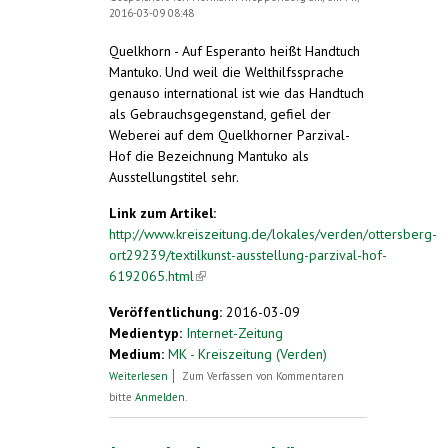
2016-03-09 08:48
Quelkhorn - Auf Esperanto heißt Handtuch
Mantuko. Und weil die Welthilfssprache
genauso international ist wie das Handtuch
als Gebrauchsgegenstand, gefiel der
Weberei auf dem Quelkhorner Parzival-
Hof die Bezeichnung Mantuko als
Ausstellungstitel sehr.
Link zum Artikel:
http://www.kreiszeitung.de/lokales/verden/ottersberg-
ort29239/textilkunst-ausstellung-parzival-hof-
6192065.html
(link is external)
Veröffentlichung:
2016-03-09
Medientyp:
Internet-Zeitung
Medium:
MK - Kreiszeitung (Verden)
über Mantuko – die Weber und das
Weiterlesen
Zum Verfassen von Kommentaren
Handtuch
bitte
Anmelden
.