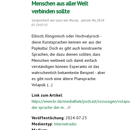
Menschen aus aller Welt
verbinden sollte
Gespeichert von
Louis von Wunsc...
am/um Mo, 2024-
07-29 07:57
Elbisch, Klingonisch oder Hochvalyrisch -
diese Kunstsprachen kennen wir aus der
Popkultur. Doch es gibt auch konstruierte
Sprachen, die dazu dienen sollten, dass
Menschen weltweit sich damit einfach
verständigen können. Esperanto ist das
wahrscheinlich bekannteste Beispiel - aber
es gibt noch eine ältere Plansprache:
Volapük. (...)
Link zum Artikel:
https://www.br.de/mediathek/podcast/sozusagen/volapu
die-sprache-die-m...
(link is external)
Veröffentlichung:
2024-07-25
Medientyp:
Internetradio
Medium: