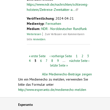
https://www.ndr.de/nachrichten/schleswig-
holstein/Zeitreise-Zweitakter-a...
(link is
external)
Veröffentlichung:
2024-04-21
Medientyp:
Fernsehen
Medium:
NDR - Norddeutscher Rundfunk
über Zeitreise: Zweitakter aus Pinneberg
Weiterlesen
Zum Verfassen von Kommentaren
machen weltweit Furore
bitte
Anmelden
.
Seiten
« erste Seite
‹ vorherige Seite
1
2
3
4
5
6
7
8
9
…
nächste Seite ›
letzte Seite »
Alle Medienecho-Beiträge zeigen
Um ein Medienecho zu melden, verwenden Sie
bitte das Formular unter
http://www.esperanto.de/medienecho-melden
Esperanto