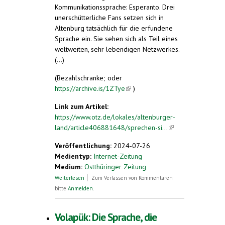
Kommunikationssprache: Esperanto. Drei
unerschütterliche Fans setzen sich in
Altenburg tatsächlich für die erfundene
Sprache ein. Sie sehen sich als Teil eines
weltweiten, sehr lebendigen Netzwerkes.
(...)
(Bezahlschranke; oder
https://archive.is/1ZTye
(link is external)
)
Link zum Artikel:
https://www.otz.de/lokales/altenburger-
land/article406881648/sprechen-si...
(link is
external)
Veröffentlichung:
2024-07-26
Medientyp:
Internet-Zeitung
Medium:
Ostthüringer Zeitung
über Sprechen Sie Esperanto im
Weiterlesen
Zum Verfassen von Kommentaren
Altenburger Land?
bitte
Anmelden
.
Volapük: Die Sprache, die