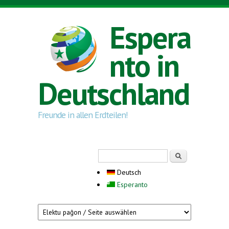
Direkt zum Inhalt
Espera
nto in
Deutschland
Freunde in allen Erdteilen!
Suchformular
Suche
Deutsch
Esperanto