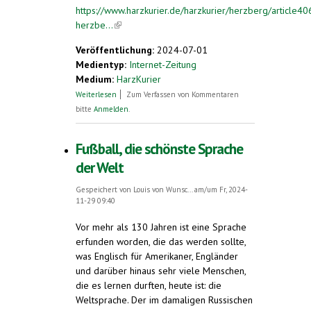
https://www.harzkurier.de/harzkurier/herzberg/article4
herzbe...
(link is external)
Veröffentlichung:
2024-07-01
Medientyp:
Internet-Zeitung
Medium:
HarzKurier
über In Herzberg: Esperanto-Unikate
Weiterlesen
Zum Verfassen von Kommentaren
immer noch unauffindbar
bitte
Anmelden
.
Fußball, die schönste Sprache
der Welt
Gespeichert von
Louis von Wunsc...
am/um Fr, 2024-
11-29 09:40
Vor mehr als 130 Jahren ist eine Sprache
erfunden worden, die das werden sollte,
was Englisch für Amerikaner, Engländer
und darüber hinaus sehr viele Menschen,
die es lernen durften, heute ist: die
Weltsprache. Der im damaligen Russischen