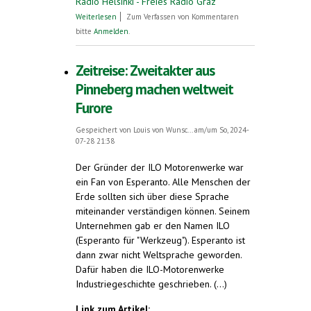
Radio Helsinki - Freies Radio Graz
über Querbeet mit Vilja und Gästen zum
Weiterlesen
Zum Verfassen von Kommentaren
Thema Esperanto
bitte
Anmelden
.
Zeitreise: Zweitakter aus
Pinneberg machen weltweit
Furore
Gespeichert von
Louis von Wunsc...
am/um So, 2024-
07-28 21:38
Der Gründer der ILO Motorenwerke war
ein Fan von Esperanto. Alle Menschen der
Erde sollten sich über diese Sprache
miteinander verständigen können. Seinem
Unternehmen gab er den Namen ILO
(Esperanto für "Werkzeug"). Esperanto ist
dann zwar nicht Weltsprache geworden.
Dafür haben die ILO-Motorenwerke
Industriegeschichte geschrieben. (...)
Link zum Artikel: