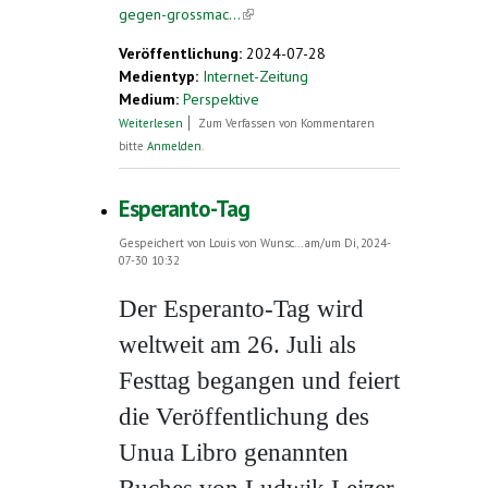
gegen-grossmac...
(link is external)
Veröffentlichung:
2024-07-28
Medientyp:
Internet-Zeitung
Medium:
Perspektive
über Esperanto im Kampf gegen
Weiterlesen
Zum Verfassen von Kommentaren
Großmacht-Interessen
bitte
Anmelden
.
Esperanto-Tag
Gespeichert von
Louis von Wunsc...
am/um Di, 2024-
07-30 10:32
Der Esperanto-Tag wird
weltweit am 26. Juli als
Festtag begangen und feiert
die Veröffentlichung des
Unua Libro genannten