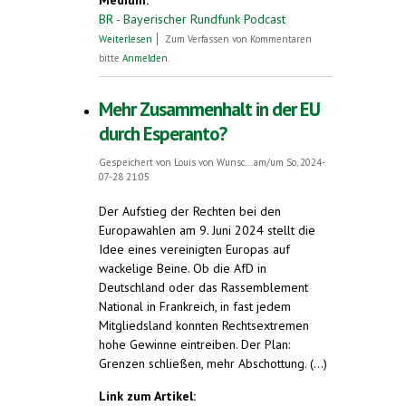
BR - Bayerischer Rundfunk Podcast
über Volapük: Die Sprache, die Menschen
Weiterlesen
Zum Verfassen von Kommentaren
aus aller Welt verbinden sollte
bitte
Anmelden
.
Mehr Zusammenhalt in der EU
durch Esperanto?
Gespeichert von
Louis von Wunsc...
am/um So, 2024-
07-28 21:05
Der Aufstieg der Rechten bei den
Europawahlen am 9. Juni 2024 stellt die
Idee eines vereinigten Europas auf
wackelige Beine. Ob die AfD in
Deutschland oder das Rassemblement
National in Frankreich, in fast jedem
Mitgliedsland konnten Rechtsextremen
hohe Gewinne eintreiben. Der Plan:
Grenzen schließen, mehr Abschottung. (...)
Link zum Artikel: