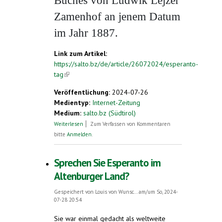
Buches von Ludwik Lejzer
Zamenhof an jenem Datum
im Jahr 1887.
Link zum Artikel:
https://salto.bz/de/article/26072024/esperanto-
tag
(link is external)
Veröffentlichung:
2024-07-26
Medientyp:
Internet-Zeitung
Medium:
salto.bz (Südtirol)
über Esperanto-Tag
Weiterlesen
Zum Verfassen von Kommentaren
bitte
Anmelden
.
Sprechen Sie Esperanto im
Altenburger Land?
Gespeichert von
Louis von Wunsc...
am/um So, 2024-
07-28 20:54
Sie war einmal gedacht als weltweite