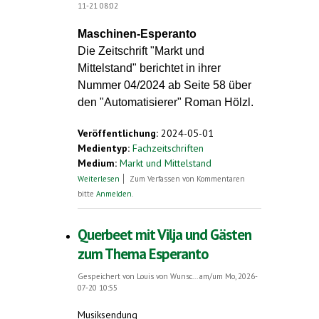
11-21 08:02
Maschinen-Esperanto
Die Zeitschrift "Markt und
Mittelstand" berichtet in ihrer
Nummer 04/2024 ab Seite 58 über
den "Automatisierer" Roman Hölzl.
Veröffentlichung:
2024-05-01
Medientyp:
Fachzeitschriften
Medium:
Markt und Mittelstand
über Von Baukastenrobotern und
Weiterlesen
Zum Verfassen von Kommentaren
Maschinen-Esperanto
bitte
Anmelden
.
Querbeet mit Vilja und Gästen
zum Thema Esperanto
Gespeichert von
Louis von Wunsc...
am/um Mo, 2026-
07-20 10:55
Musiksendung