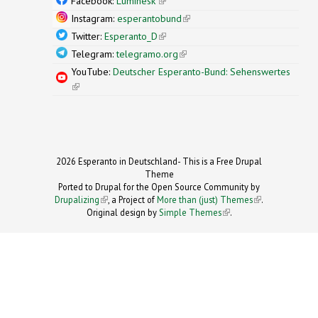
Facebook:
Luminesk'
(link is external)
Instagram:
esperantobund
(link is external)
Twitter:
Esperanto_D
(link is external)
Telegram:
telegramo.org
(link is external)
YouTube:
Deutscher Esperanto-Bund: Sehenswertes
(link is external)
2026 Esperanto in Deutschland- This is a Free Drupal
Theme
Ported to Drupal for the Open Source Community by
Drupalizing
(link is external)
, a Project of
More than (just) Themes
(link is
.
Original design by
Simple Themes
.
(link is
external)
external)