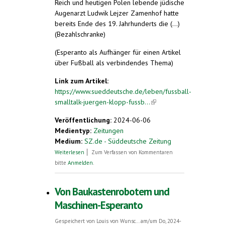
Reich und heutigen Polen lebende jüdische
Augenarzt Ludwik Lejzer Zamenhof hatte
bereits Ende des 19. Jahrhunderts die (...)
(Bezahlschranke)
(Esperanto als Aufhänger für einen Artikel
über Fußball als verbindendes Thema)
Link zum Artikel:
https://www.sueddeutsche.de/leben/fussball-
smalltalk-juergen-klopp-fussb...
(link is
external)
Veröffentlichung:
2024-06-06
Medientyp:
Zeitungen
Medium:
SZ.de - Süddeutsche Zeitung
über Fußball, die schönste Sprache der
Weiterlesen
Zum Verfassen von Kommentaren
Welt
bitte
Anmelden
.
Von Baukastenrobotern und
Maschinen-Esperanto
Gespeichert von
Louis von Wunsc...
am/um Do, 2024-