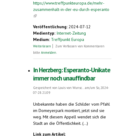
https://www.treffpunkteuropa.de/mehr-
zusammenhalt-in-der-eu-durch-esperanto
(link is external)
Veröffentlichung:
2024-07-12
Medientyp:
Internet-Zeitung
Medium:
Treffpunkt Europa
über Mehr Zusammenhalt in der EU durch
Weiterlesen
Zum Verfassen von Kommentaren
Esperanto?
bitte
Anmelden
.
In Herzberg: Esperanto-Unikate
immer noch unauffindbar
Gespeichert von
Louis von Wunsc...
am/um So, 2024-
07-28 21:09
Unbekannte haben die Schilder vom Pfahl
im Domeyerpark montiert, jetzt sind sie
weg. Mit diesem Appell wendet sich die
Stadt an die Öffentlichkeit. (...)
Link zum Artikel: