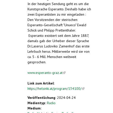
In der heutigen Sendung geht es um die
Kunstsprache Esperanto. Deshalb habe ich
zwei Esperantisten zu mir eingeladen :
Den Vorsitzenden der steirischen
Esperanto-Gesellschaft "Unueco" Ewald
Schick und Philipp Prettenthaler.
Esperanto existiert seit dem Jahre 1887,
damals gab der Urheber dieser Sprache
Dr.Laserus Ludoviko Zamenhof das erste
Lehrbuch herus. Mittlerweile wird sie von
ca. 5 - 6 Mill. Menschen weltweit
gesprochen.
www.esperanto-graz.at
(link is external)
Link zum Artikel:
https://helsinki.at/program/134100/
(link is
external)
Veröffentlichung:
2024-04-24
Medientyp:
Radio
Medium: