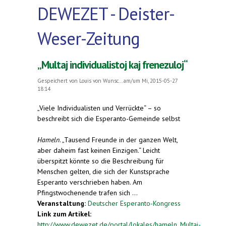
DEWEZET - Deister-
Weser-Zeitung
„Multaj individualistoj kaj frenezuloj“
Gespeichert von
Louis von Wunsc...
am/um Mi, 2015-05-27
18:14
„Viele Individualisten und Verrückte“ – so
beschreibt sich die Esperanto-Gemeinde selbst
Hameln
. „Tausend Freunde in der ganzen Welt,
aber daheim fast keinen Einzigen.“ Leicht
überspitzt könnte so die Beschreibung für
Menschen gelten, die sich der Kunstsprache
Esperanto verschrieben haben. Am
Pfingstwochenende trafen sich ...
Veranstaltung:
Deutscher Esperanto-Kongress
Link zum Artikel:
http://www.dewezet.de/portal/lokales/hameln_Multaj-