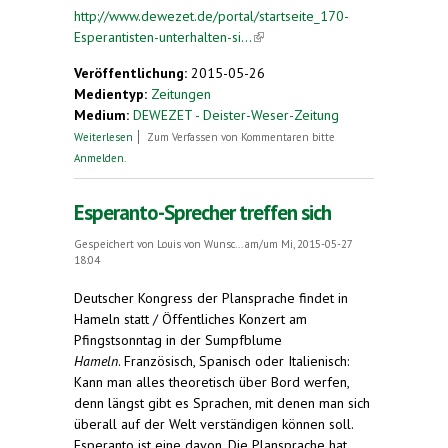
http://www.dewezet.de/portal/startseite_170-
Esperantisten-unterhalten-si...
(link is external)
Veröffentlichung:
2015-05-26
Medientyp:
Zeitungen
Medium:
DEWEZET - Deister-Weser-Zeitung
über 170 Esperantisten unterhalten sich
Weiterlesen
Zum Verfassen von Kommentaren bitte
Anmelden
.
Esperanto-Sprecher treffen sich
Gespeichert von
Louis von Wunsc...
am/um Mi, 2015-05-27
18:04
Deutscher Kongress der Plansprache findet in
Hameln statt / Öffentliches Konzert am
Pfingstsonntag in der Sumpfblume
Hameln
. Französisch, Spanisch oder Italienisch:
Kann man alles theoretisch über Bord werfen,
denn längst gibt es Sprachen, mit denen man sich
überall auf der Welt verständigen können soll.
Esperanto ist eine davon. Die Plansprache hat