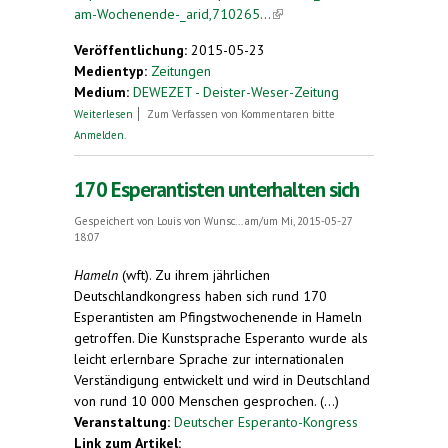
am-Wochenende-_arid,710265...
(link is external)
Veröffentlichung:
2015-05-23
Medientyp:
Zeitungen
Medium:
DEWEZET - Deister-Weser-Zeitung
über Wohin am Wochenende?
Weiterlesen
Zum Verfassen von Kommentaren bitte
Anmelden
.
170 Esperantisten unterhalten sich
Gespeichert von
Louis von Wunsc...
am/um Mi, 2015-05-27
18:07
Hameln
(wft). Zu ihrem jährlichen
Deutschlandkongress haben sich rund 170
Esperantisten am Pfingstwochenende in Hameln
getroffen. Die Kunstsprache Esperanto wurde als
leicht erlernbare Sprache zur internationalen
Verständigung entwickelt und wird in Deutschland
von rund 10 000 Menschen gesprochen. (...)
Veranstaltung:
Deutscher Esperanto-Kongress
Link zum Artikel: