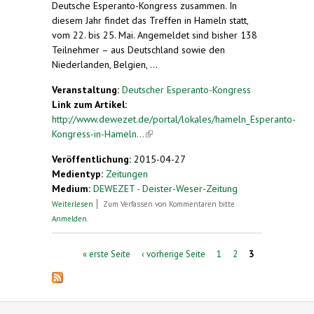
Deutsche Esperanto-Kongress zusammen. In
diesem Jahr findet das Treffen in Hameln statt,
vom 22. bis 25. Mai. Angemeldet sind bisher 138
Teilnehmer – aus Deutschland sowie den
Niederlanden, Belgien, ...
Veranstaltung:
Deutscher Esperanto-Kongress
Link zum Artikel:
http://www.dewezet.de/portal/lokales/hameln_Esperanto-
Kongress-in-Hameln...
(link is external)
Veröffentlichung:
2015-04-27
Medientyp:
Zeitungen
Medium:
DEWEZET - Deister-Weser-Zeitung
über Esperanto: Kongress in Hameln
Weiterlesen
Zum Verfassen von Kommentaren bitte
Anmelden
.
Seiten
« erste Seite
‹ vorherige Seite
1
2
3