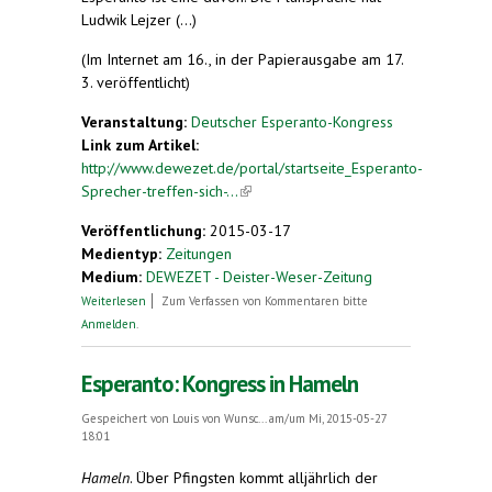
Ludwik Lejzer (...)
(Im Internet am 16., in der Papierausgabe am 17.
3. veröffentlicht)
Veranstaltung:
Deutscher Esperanto-Kongress
Link zum Artikel:
http://www.dewezet.de/portal/startseite_Esperanto-
Sprecher-treffen-sich-...
(link is external)
Veröffentlichung:
2015-03-17
Medientyp:
Zeitungen
Medium:
DEWEZET - Deister-Weser-Zeitung
über Esperanto-Sprecher treffen sich
Weiterlesen
Zum Verfassen von Kommentaren bitte
Anmelden
.
Esperanto: Kongress in Hameln
Gespeichert von
Louis von Wunsc...
am/um Mi, 2015-05-27
18:01
Hameln
. Über Pfingsten kommt alljährlich der