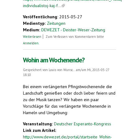
individualistoj-kaj-f...
(link is external)
Veröffentlichung:
2015-05-27
Medientyp:
Zeitungen
Medium:
DEWEZET - Deister-Weser-Zeitung
über „Multaj individualistoj kaj frenezuloj“
Weiterlesen
Zum Verfassen von Kommentaren bitte
Anmelden
.
Wohin am Wochenende?
Gespeichert von
Louis von Wunsc...
am/um Mi, 2015-05-27
18:10
Bei einem verlängerten Pfingstwochenende die
Landschaft genießen oder doch lieber feiern und
zu der Musik tanzen? Wir haben ein paar
Vorschläge für das verlängerte Wochenende in
Hameln und Umgebung:
Veranstaltung:
Deutscher Esperanto-Kongress
Link zum Artikel:
http://www.dewezet.de/portal/startseite_Wohin-