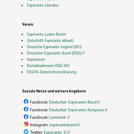
Esperanto-Literatur
Verein
Esperanto-Laden Berlin
Zeitschrift: Esperanto aktuell
Deutsche Esperanto-Jugend (DEJ)
Deutscher Esperanto-Bund (DEB)
(link is external)
Impressum
Kontaktadressen DEB/ DEJ
DSGVO-Datenschutzerklärung
Soziale Netze und weitere Angebote
Facebook:
Deutscher Esperanto-Bund
(link is
external)
Facebook:
Deutscher Esperanto-Kongress
(link is
external)
Facebook:
Luminesk'
(link is external)
Instagram:
esperantobund
(link is external)
Twitter:
Esperanto_D
(link is external)