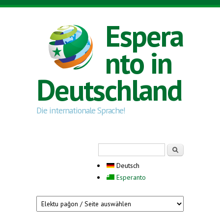
Direkt zum Inhalt
Espera
nto in
Deutschland
Die internationale Sprache!
Suchformular
Suche
Deutsch
Esperanto