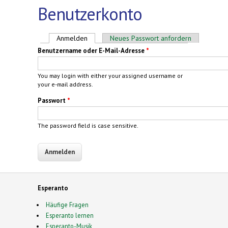
Benutzerkonto
Haupt-Reiter
Anmelden
(aktiver Reiter)
Neues Passwort anfordern
Benutzername oder E-Mail-Adresse
*
You may login with either your assigned username or
your e-mail address.
Passwort
*
The password field is case sensitive.
Esperanto
Häufige Fragen
Esperanto lernen
Esperanto-Musik