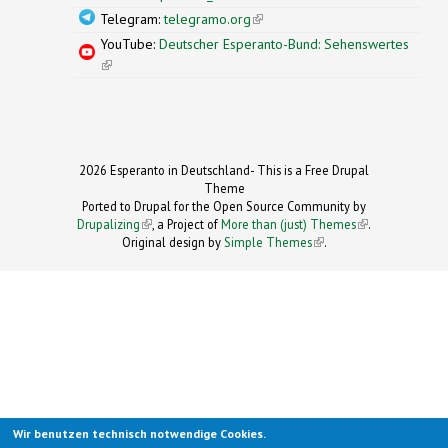
Telegram:
telegramo.org
(link is external)
YouTube:
Deutscher Esperanto-Bund: Sehenswertes
(link is external)
2026 Esperanto in Deutschland- This is a Free Drupal
Theme
Ported to Drupal for the Open Source Community by
Drupalizing
(link is external)
, a Project of
More than (just) Themes
(link is
.
Original design by
Simple Themes
.
(link is
external)
external)
Wir benutzen technisch notwendige Cookies.