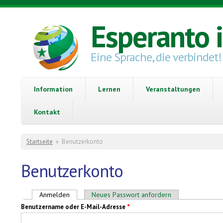
Direkt zum Inhalt
Esperanto 
Eine Sprache, die verbindet!
Information
Lernen
Veranstaltungen
Kontakt
Sie sind hier
Startseite
»
Benutzerkonto
Benutzerkonto
Haupt-Reiter
Anmelden
(aktiver Reiter)
Neues Passwort anfordern
Benutzername oder E-Mail-Adresse
*