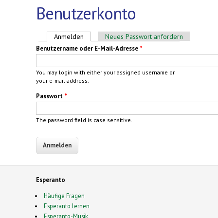
Benutzerkonto
Haupt-Reiter
Anmelden
(aktiver Reiter)
Neues Passwort anfordern
Benutzername oder E-Mail-Adresse
*
You may login with either your assigned username or
your e-mail address.
Passwort
*
The password field is case sensitive.
Esperanto
Häufige Fragen
Esperanto lernen
Esperanto-Musik