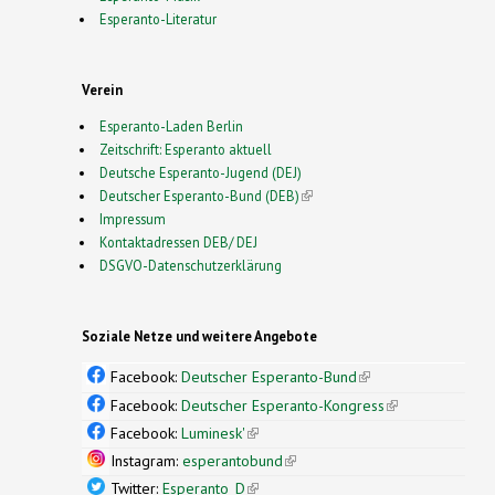
Esperanto-Literatur
Verein
Esperanto-Laden Berlin
Zeitschrift: Esperanto aktuell
Deutsche Esperanto-Jugend (DEJ)
Deutscher Esperanto-Bund (DEB)
(link is external)
Impressum
Kontaktadressen DEB/ DEJ
DSGVO-Datenschutzerklärung
Soziale Netze und weitere Angebote
Facebook:
Deutscher Esperanto-Bund
(link is
external)
Facebook:
Deutscher Esperanto-Kongress
(link is
external)
Facebook:
Luminesk'
(link is external)
Instagram:
esperantobund
(link is external)
Twitter:
Esperanto_D
(link is external)