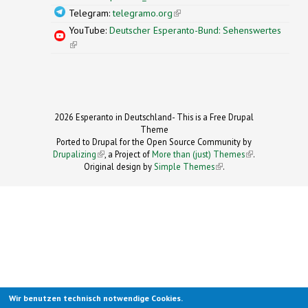
Telegram:
telegramo.org
(link is external)
YouTube:
Deutscher Esperanto-Bund: Sehenswertes
(link is external)
2026 Esperanto in Deutschland- This is a Free Drupal
Theme
Ported to Drupal for the Open Source Community by
Drupalizing
(link is external)
, a Project of
More than (just) Themes
(link is
.
Original design by
Simple Themes
.
(link is
external)
external)
Wir benutzen technisch notwendige Cookies.