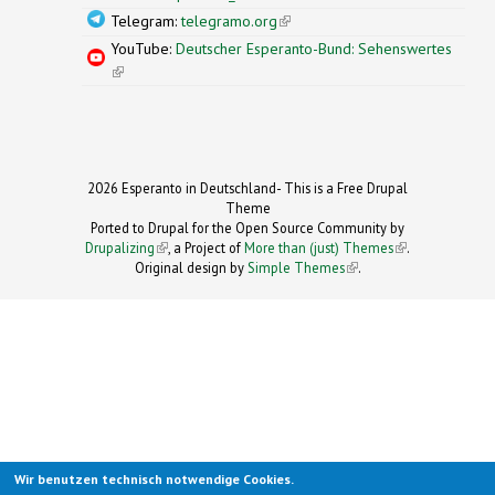
Telegram:
telegramo.org
(link is external)
YouTube:
Deutscher Esperanto-Bund: Sehenswertes
(link is external)
2026 Esperanto in Deutschland- This is a Free Drupal
Theme
Ported to Drupal for the Open Source Community by
Drupalizing
(link is external)
, a Project of
More than (just) Themes
(link is
.
Original design by
Simple Themes
.
(link is
external)
external)
Wir benutzen technisch notwendige Cookies.