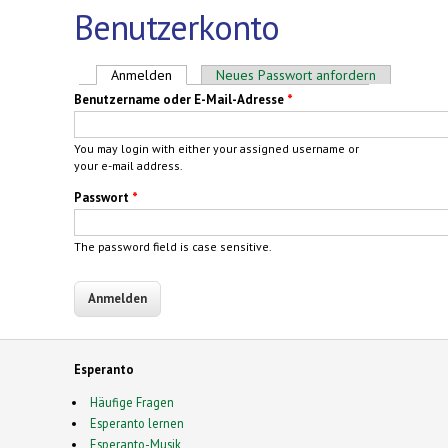
Benutzerkonto
Haupt-Reiter
Anmelden
(aktiver Reiter)
Neues Passwort anfordern
Benutzername oder E-Mail-Adresse
*
You may login with either your assigned username or
your e-mail address.
Passwort
*
The password field is case sensitive.
Esperanto
Häufige Fragen
Esperanto lernen
Esperanto-Musik