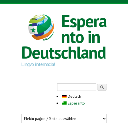
Direkt zum Inhalt
Espera
nto in
Deutschland
Lingvo internacia!
Suchformular
Suche
Deutsch
Esperanto