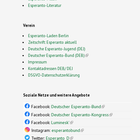
Esperanto-Literatur
Verein
Esperanto-Laden Berlin
Zeitschrift: Esperanto aktuell
Deutsche Esperanto-Jugend (DEJ)
Deutscher Esperanto-Bund (DEB)
(link is external)
Impressum
Kontaktadressen DEB/ DEJ
DSGVO-Datenschutzerklärung
Soziale Netze und weitere Angebote
Facebook:
Deutscher Esperanto-Bund
(link is
external)
Facebook:
Deutscher Esperanto-Kongress
(link is
external)
Facebook:
Luminesk'
(link is external)
Instagram:
esperantobund
(link is external)
Twitter:
Esperanto_D
(link is external)