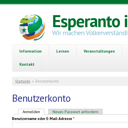
Direkt zum Inhalt
Esperanto 
Wir machen Völkerverständ
Information
Lernen
Veranstaltungen
Kontakt
Sie sind hier
Startseite
»
Benutzerkonto
Benutzerkonto
Haupt-Reiter
Anmelden
(aktiver Reiter)
Neues Passwort anfordern
Benutzername oder E-Mail-Adresse
*