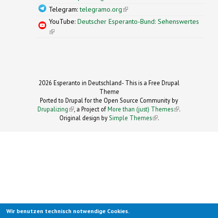
Telegram:
telegramo.org
(link is external)
YouTube:
Deutscher Esperanto-Bund: Sehenswertes
(link is external)
2026 Esperanto in Deutschland- This is a Free Drupal
Theme
Ported to Drupal for the Open Source Community by
Drupalizing
(link is external)
, a Project of
More than (just) Themes
(link is
.
Original design by
Simple Themes
.
(link is
external)
external)
Wir benutzen technisch notwendige Cookies.