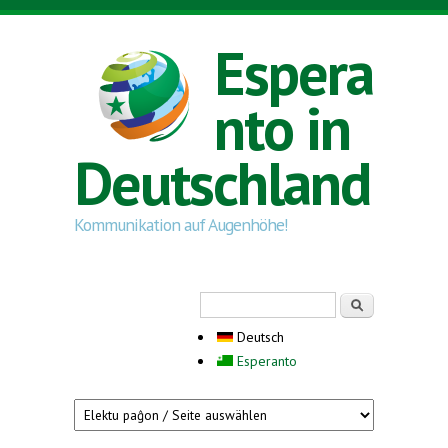
Direkt zum Inhalt
Espera
nto in
Deutschland
Kommunikation auf Augenhöhe!
Suchformular
Suche
Deutsch
Esperanto