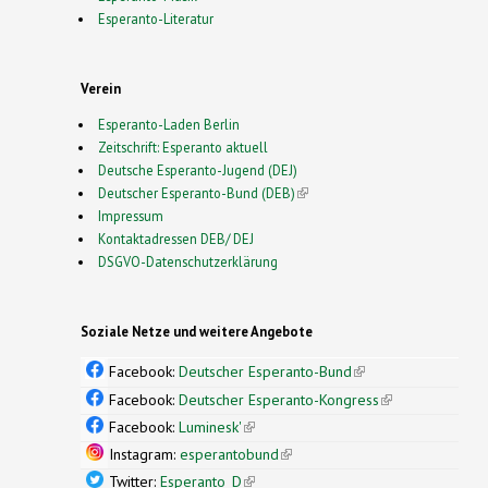
Esperanto-Literatur
Verein
Esperanto-Laden Berlin
Zeitschrift: Esperanto aktuell
Deutsche Esperanto-Jugend (DEJ)
Deutscher Esperanto-Bund (DEB)
(link is external)
Impressum
Kontaktadressen DEB/ DEJ
DSGVO-Datenschutzerklärung
Soziale Netze und weitere Angebote
Facebook:
Deutscher Esperanto-Bund
(link is
external)
Facebook:
Deutscher Esperanto-Kongress
(link is
external)
Facebook:
Luminesk'
(link is external)
Instagram:
esperantobund
(link is external)
Twitter:
Esperanto_D
(link is external)