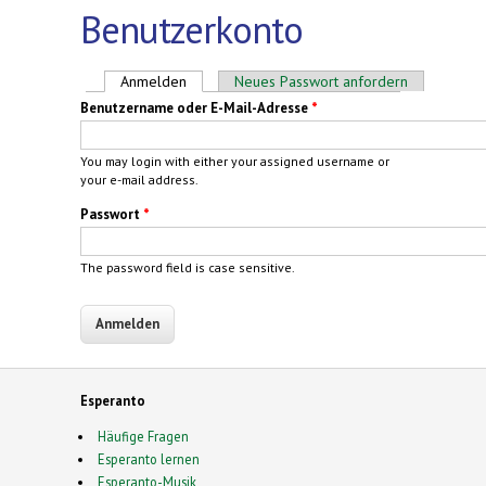
Benutzerkonto
Haupt-Reiter
Anmelden
(aktiver Reiter)
Neues Passwort anfordern
Benutzername oder E-Mail-Adresse
*
You may login with either your assigned username or
your e-mail address.
Passwort
*
The password field is case sensitive.
Esperanto
Häufige Fragen
Esperanto lernen
Esperanto-Musik