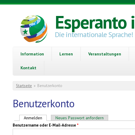
Direkt zum Inhalt
Esperanto 
Die internationale Sprache!
Information
Lernen
Veranstaltungen
Kontakt
Sie sind hier
Startseite
»
Benutzerkonto
Benutzerkonto
Haupt-Reiter
Anmelden
(aktiver Reiter)
Neues Passwort anfordern
Benutzername oder E-Mail-Adresse
*