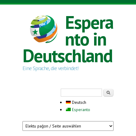
Direkt zum Inhalt
Espera
nto in
Deutschland
Eine Sprache, die verbindet!
Suchformular
Suche
Deutsch
Esperanto