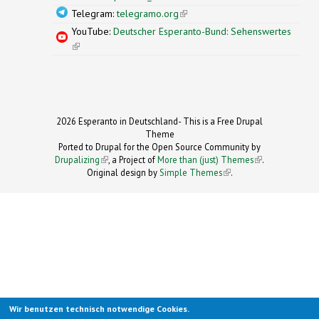
Telegram:
telegramo.org
(link is external)
YouTube:
Deutscher Esperanto-Bund: Sehenswertes
(link is external)
2026 Esperanto in Deutschland- This is a Free Drupal
Theme
Ported to Drupal for the Open Source Community by
Drupalizing
(link is external)
, a Project of
More than (just) Themes
(link is
.
Original design by
Simple Themes
.
(link is
external)
external)
Wir benutzen technisch notwendige Cookies.