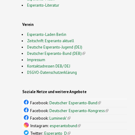
Esperanto-Literatur
Verein
Esperanto-Laden Berlin
Zeitschrift: Esperanto aktuell
Deutsche Esperanto-Jugend (DEJ)
Deutscher Esperanto-Bund (DEB)
(link is external)
Impressum
Kontaktadressen DEB/ DEJ
DSGVO-Datenschutzerklärung
Soziale Netze und weitere Angebote
Facebook:
Deutscher Esperanto-Bund
(link is
external)
Facebook:
Deutscher Esperanto-Kongress
(link is
external)
Facebook:
Luminesk'
(link is external)
Instagram:
esperantobund
(link is external)
Twitter:
Esperanto_D
(link is external)