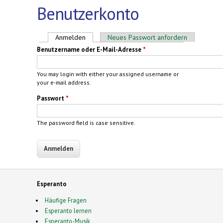
Benutzerkonto
Haupt-Reiter
Anmelden
(aktiver Reiter)
Neues Passwort anfordern
Benutzername oder E-Mail-Adresse
*
You may login with either your assigned username or
your e-mail address.
Passwort
*
The password field is case sensitive.
Esperanto
Häufige Fragen
Esperanto lernen
Esperanto-Musik