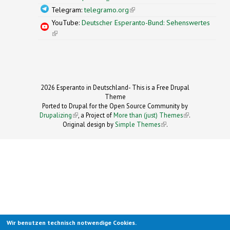
Telegram:
telegramo.org
(link is external)
YouTube:
Deutscher Esperanto-Bund: Sehenswertes
(link is external)
2026 Esperanto in Deutschland- This is a Free Drupal
Theme
Ported to Drupal for the Open Source Community by
Drupalizing
(link is external)
, a Project of
More than (just) Themes
(link is
.
Original design by
Simple Themes
.
(link is
external)
external)
Wir benutzen technisch notwendige Cookies.