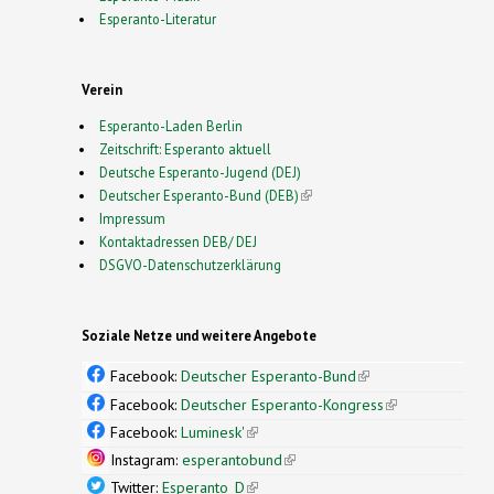
Esperanto-Literatur
Verein
Esperanto-Laden Berlin
Zeitschrift: Esperanto aktuell
Deutsche Esperanto-Jugend (DEJ)
Deutscher Esperanto-Bund (DEB)
(link is external)
Impressum
Kontaktadressen DEB/ DEJ
DSGVO-Datenschutzerklärung
Soziale Netze und weitere Angebote
Facebook:
Deutscher Esperanto-Bund
(link is
external)
Facebook:
Deutscher Esperanto-Kongress
(link is
external)
Facebook:
Luminesk'
(link is external)
Instagram:
esperantobund
(link is external)
Twitter:
Esperanto_D
(link is external)