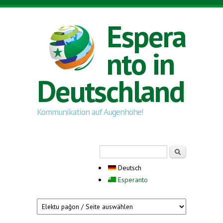
Direkt zum Inhalt
Espera
nto in
Deutschland
Kommunikation auf Augenhöhe!
Suchformular
Suche
Deutsch
Esperanto