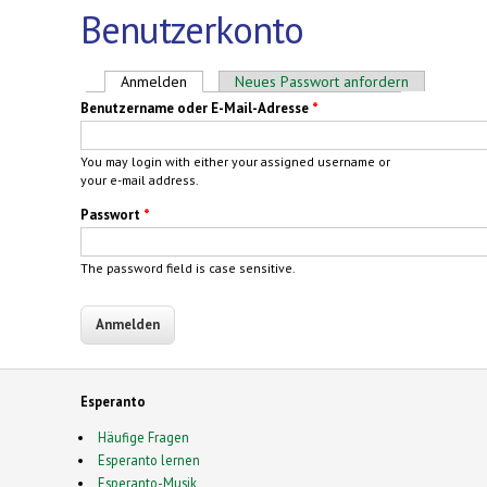
Benutzerkonto
Haupt-Reiter
Anmelden
(aktiver Reiter)
Neues Passwort anfordern
Benutzername oder E-Mail-Adresse
*
You may login with either your assigned username or
your e-mail address.
Passwort
*
The password field is case sensitive.
Esperanto
Häufige Fragen
Esperanto lernen
Esperanto-Musik