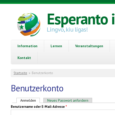
Direkt zum Inhalt
Esperanto 
Lingvo, kiu ligas!
Information
Lernen
Veranstaltungen
Kontakt
Sie sind hier
Startseite
»
Benutzerkonto
Benutzerkonto
Haupt-Reiter
Anmelden
(aktiver Reiter)
Neues Passwort anfordern
Benutzername oder E-Mail-Adresse
*