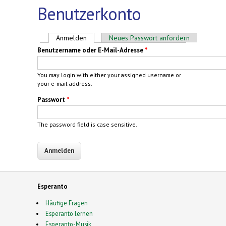
Benutzerkonto
Haupt-Reiter
Anmelden
(aktiver Reiter)
Neues Passwort anfordern
Benutzername oder E-Mail-Adresse
*
You may login with either your assigned username or
your e-mail address.
Passwort
*
The password field is case sensitive.
Esperanto
Häufige Fragen
Esperanto lernen
Esperanto-Musik