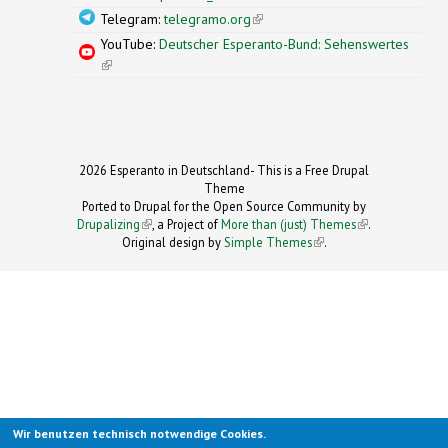
Telegram:
telegramo.org
(link is external)
YouTube:
Deutscher Esperanto-Bund: Sehenswertes
(link is external)
2026 Esperanto in Deutschland- This is a Free Drupal
Theme
Ported to Drupal for the Open Source Community by
Drupalizing
(link is external)
, a Project of
More than (just) Themes
(link is
.
Original design by
Simple Themes
.
(link is
external)
external)
Wir benutzen technisch notwendige Cookies.