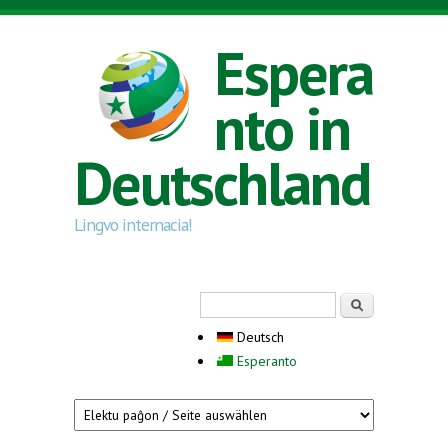
Direkt zum Inhalt
Espera
nto in
Deutschland
Lingvo internacia!
Suchformular
Suche
Deutsch
Esperanto