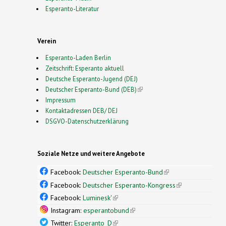
Esperanto-Literatur
Verein
Esperanto-Laden Berlin
Zeitschrift: Esperanto aktuell
Deutsche Esperanto-Jugend (DEJ)
Deutscher Esperanto-Bund (DEB)
(link is external)
Impressum
Kontaktadressen DEB/ DEJ
DSGVO-Datenschutzerklärung
Soziale Netze und weitere Angebote
Facebook:
Deutscher Esperanto-Bund
(link is
external)
Facebook:
Deutscher Esperanto-Kongress
(link is
external)
Facebook:
Luminesk'
(link is external)
Instagram:
esperantobund
(link is external)
Twitter:
Esperanto_D
(link is external)