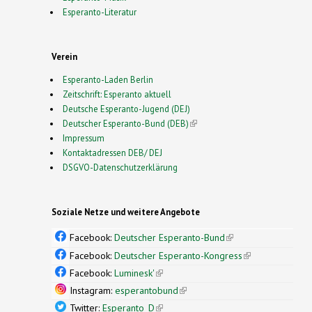
Esperanto-Literatur
Verein
Esperanto-Laden Berlin
Zeitschrift: Esperanto aktuell
Deutsche Esperanto-Jugend (DEJ)
Deutscher Esperanto-Bund (DEB)
(link is external)
Impressum
Kontaktadressen DEB/ DEJ
DSGVO-Datenschutzerklärung
Soziale Netze und weitere Angebote
Facebook:
Deutscher Esperanto-Bund
(link is
external)
Facebook:
Deutscher Esperanto-Kongress
(link is
external)
Facebook:
Luminesk'
(link is external)
Instagram:
esperantobund
(link is external)
Twitter:
Esperanto_D
(link is external)