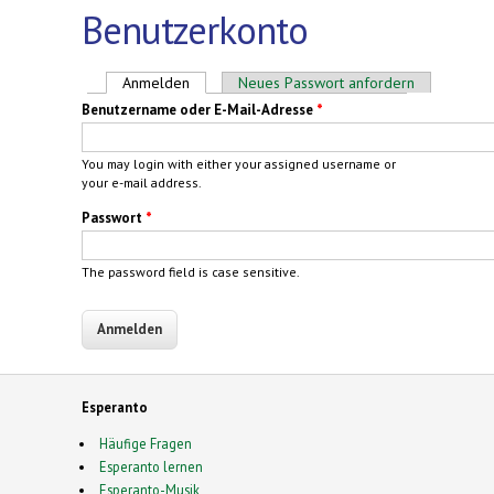
Benutzerkonto
Haupt-Reiter
Anmelden
(aktiver Reiter)
Neues Passwort anfordern
Benutzername oder E-Mail-Adresse
*
You may login with either your assigned username or
your e-mail address.
Passwort
*
The password field is case sensitive.
Esperanto
Häufige Fragen
Esperanto lernen
Esperanto-Musik