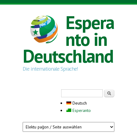
Direkt zum Inhalt
Espera
nto in
Deutschland
Die internationale Sprache!
Suchformular
Suche
Deutsch
Esperanto