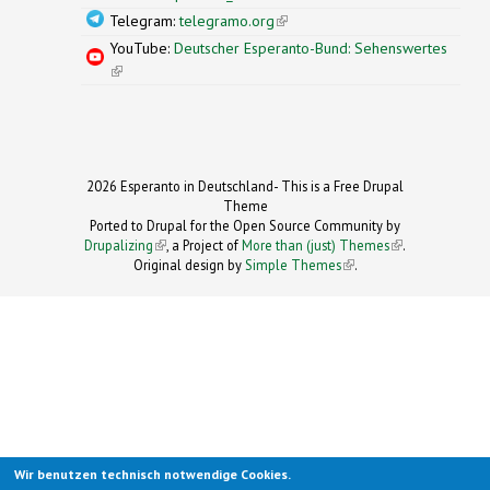
Telegram:
telegramo.org
(link is external)
YouTube:
Deutscher Esperanto-Bund: Sehenswertes
(link is external)
2026 Esperanto in Deutschland- This is a Free Drupal
Theme
Ported to Drupal for the Open Source Community by
Drupalizing
(link is external)
, a Project of
More than (just) Themes
(link is
.
Original design by
Simple Themes
.
(link is
external)
external)
Wir benutzen technisch notwendige Cookies.