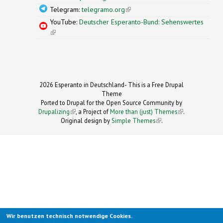
Telegram:
telegramo.org
(link is external)
YouTube:
Deutscher Esperanto-Bund: Sehenswertes
(link is external)
2026 Esperanto in Deutschland- This is a Free Drupal
Theme
Ported to Drupal for the Open Source Community by
Drupalizing
(link is external)
, a Project of
More than (just) Themes
(link is
.
Original design by
Simple Themes
.
(link is
external)
external)
Wir benutzen technisch notwendige Cookies.