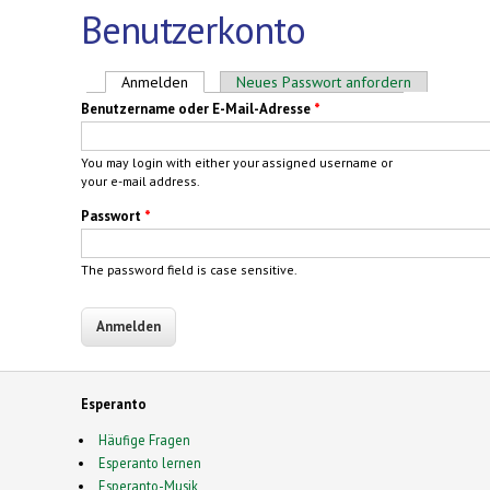
Benutzerkonto
Haupt-Reiter
Anmelden
(aktiver Reiter)
Neues Passwort anfordern
Benutzername oder E-Mail-Adresse
*
You may login with either your assigned username or
your e-mail address.
Passwort
*
The password field is case sensitive.
Esperanto
Häufige Fragen
Esperanto lernen
Esperanto-Musik