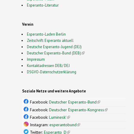
Esperanto-Literatur
Verein
Esperanto-Laden Berlin
Zeitschrift: Esperanto aktuell
Deutsche Esperanto-Jugend (DEJ)
Deutscher Esperanto-Bund (DEB)
(link is external)
Impressum
Kontaktadressen DEB/ DEJ
DSGVO-Datenschutzerklärung
Soziale Netze und weitere Angebote
Facebook:
Deutscher Esperanto-Bund
(link is
external)
Facebook:
Deutscher Esperanto-Kongress
(link is
external)
Facebook:
Luminesk'
(link is external)
Instagram:
esperantobund
(link is external)
Twitter:
Esperanto_D
(link is external)