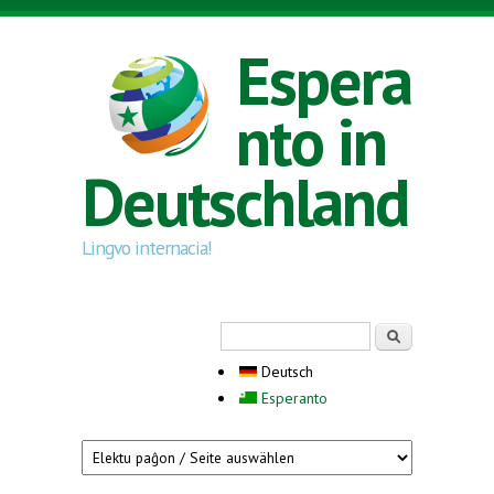
Direkt zum Inhalt
Espera
nto in
Deutschland
Lingvo internacia!
Suchformular
Suche
Deutsch
Esperanto