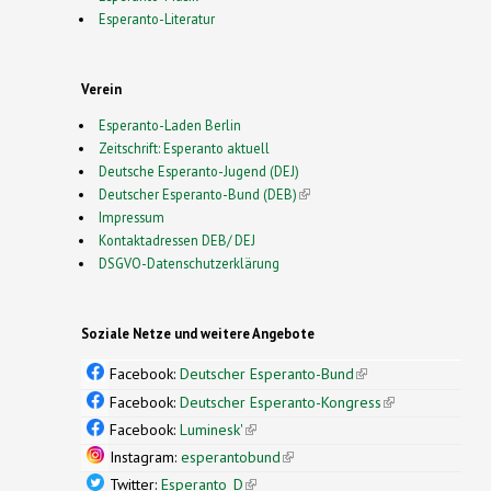
Esperanto-Literatur
Verein
Esperanto-Laden Berlin
Zeitschrift: Esperanto aktuell
Deutsche Esperanto-Jugend (DEJ)
Deutscher Esperanto-Bund (DEB)
(link is external)
Impressum
Kontaktadressen DEB/ DEJ
DSGVO-Datenschutzerklärung
Soziale Netze und weitere Angebote
Facebook:
Deutscher Esperanto-Bund
(link is
external)
Facebook:
Deutscher Esperanto-Kongress
(link is
external)
Facebook:
Luminesk'
(link is external)
Instagram:
esperantobund
(link is external)
Twitter:
Esperanto_D
(link is external)