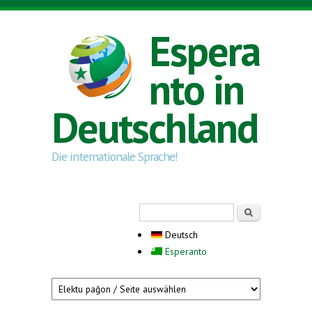
Direkt zum Inhalt
Espera
nto in
Deutschland
Die internationale Sprache!
Suchformular
Suche
Deutsch
Esperanto