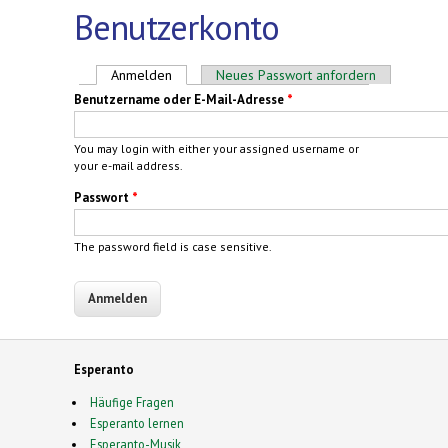
Benutzerkonto
Haupt-Reiter
Anmelden
(aktiver Reiter)
Neues Passwort anfordern
Benutzername oder E-Mail-Adresse
*
You may login with either your assigned username or
your e-mail address.
Passwort
*
The password field is case sensitive.
Esperanto
Häufige Fragen
Esperanto lernen
Esperanto-Musik