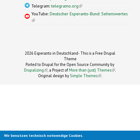
Telegram:
telegramo.org
(link is external)
YouTube:
Deutscher Esperanto-Bund: Sehenswertes
(link is external)
2026 Esperanto in Deutschland- This is a Free Drupal
Theme
Ported to Drupal for the Open Source Community by
Drupalizing
(link is external)
, a Project of
More than (just) Themes
(link is
.
Original design by
Simple Themes
.
(link is
external)
external)
Wir benutzen technisch notwendige Cookies.