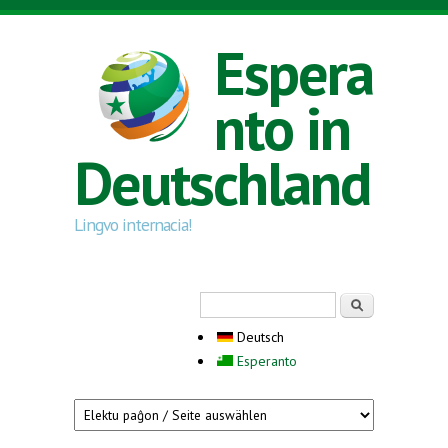
Direkt zum Inhalt
Espera
nto in
Deutschland
Lingvo internacia!
Suchformular
Suche
Deutsch
Esperanto