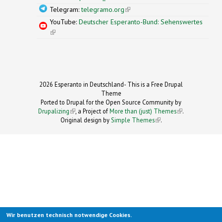
Telegram:
telegramo.org
(link is external)
YouTube:
Deutscher Esperanto-Bund: Sehenswertes
(link is external)
2026 Esperanto in Deutschland- This is a Free Drupal
Theme
Ported to Drupal for the Open Source Community by
Drupalizing
(link is external)
, a Project of
More than (just) Themes
(link is
.
Original design by
Simple Themes
.
(link is
external)
external)
Wir benutzen technisch notwendige Cookies.