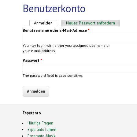
Benutzerkonto
Haupt-Reiter
Anmelden
(aktiver Reiter)
Neues Passwort anfordern
Benutzername oder E-Mail-Adresse
*
You may login with either your assigned username or
your e-mail address.
Passwort
*
The password field is case sensitive.
Esperanto
Häufige Fragen
Esperanto lernen
Esperanto-Musik