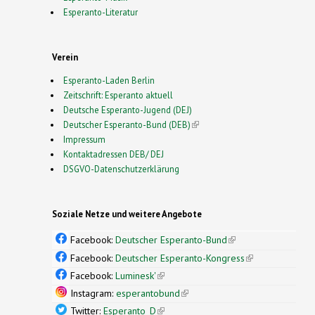
Esperanto-Literatur
Verein
Esperanto-Laden Berlin
Zeitschrift: Esperanto aktuell
Deutsche Esperanto-Jugend (DEJ)
Deutscher Esperanto-Bund (DEB)
(link is external)
Impressum
Kontaktadressen DEB/ DEJ
DSGVO-Datenschutzerklärung
Soziale Netze und weitere Angebote
Facebook:
Deutscher Esperanto-Bund
(link is
external)
Facebook:
Deutscher Esperanto-Kongress
(link is
external)
Facebook:
Luminesk'
(link is external)
Instagram:
esperantobund
(link is external)
Twitter:
Esperanto_D
(link is external)