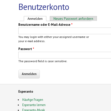
Benutzerkonto
Haupt-Reiter
Anmelden
(aktiver Reiter)
Neues Passwort anfordern
Benutzername oder E-Mail-Adresse
*
You may login with either your assigned username or
your e-mail address.
Passwort
*
The password field is case sensitive.
Esperanto
Häufige Fragen
Esperanto lernen
Esperanto-Musik