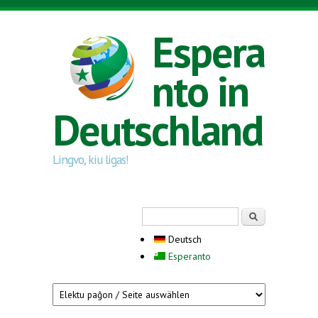
Direkt zum Inhalt
Espera
nto in
Deutschland
Lingvo, kiu ligas!
Suchformular
Suche
Deutsch
Esperanto