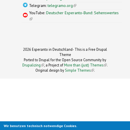
Telegram:
telegramo.org
(link is external)
YouTube:
Deutscher Esperanto-Bund: Sehenswertes
(link is external)
2026 Esperanto in Deutschland- This is a Free Drupal
Theme
Ported to Drupal for the Open Source Community by
Drupalizing
(link is external)
, a Project of
More than (just) Themes
(link is
.
Original design by
Simple Themes
.
(link is
external)
external)
Wir benutzen technisch notwendige Cookies.