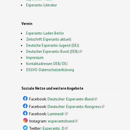
Esperanto-Literatur
Verein
Esperanto-Laden Berlin
Zeitschrift: Esperanto aktuell
Deutsche Esperanto-Jugend (DEJ)
Deutscher Esperanto-Bund (DEB)
(link is external)
Impressum
Kontaktadressen DEB/ DEJ
DSGVO-Datenschutzerklärung
Soziale Netze und weitere Angebote
Facebook:
Deutscher Esperanto-Bund
(link is
external)
Facebook:
Deutscher Esperanto-Kongress
(link is
external)
Facebook:
Luminesk'
(link is external)
Instagram:
esperantobund
(link is external)
Twitter:
Esperanto_D
(link is external)