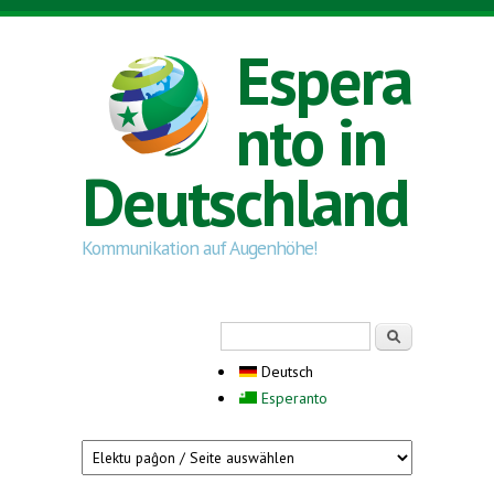
Direkt zum Inhalt
Espera
nto in
Deutschland
Kommunikation auf Augenhöhe!
Suchformular
Suche
Deutsch
Esperanto