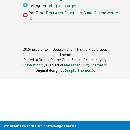
Telegram:
telegramo.org
(link is external)
YouTube:
Deutscher Esperanto-Bund: Sehenswertes
(link is external)
2026 Esperanto in Deutschland- This is a Free Drupal
Theme
Ported to Drupal for the Open Source Community by
Drupalizing
(link is external)
, a Project of
More than (just) Themes
(link is
.
Original design by
Simple Themes
.
(link is
external)
external)
Wir benutzen technisch notwendige Cookies.