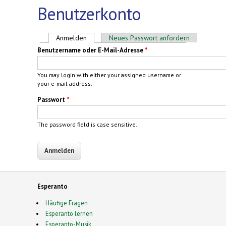
Benutzerkonto
Haupt-Reiter
Anmelden
(aktiver Reiter)
Neues Passwort anfordern
Benutzername oder E-Mail-Adresse
*
You may login with either your assigned username or
your e-mail address.
Passwort
*
The password field is case sensitive.
Esperanto
Häufige Fragen
Esperanto lernen
Esperanto-Musik