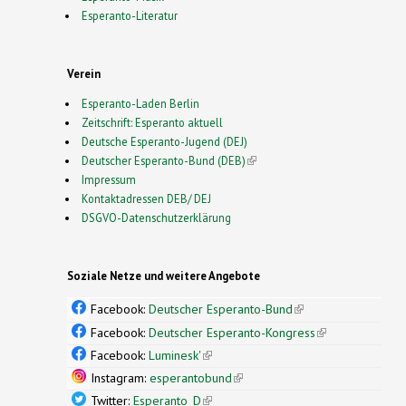
Esperanto-Literatur
Verein
Esperanto-Laden Berlin
Zeitschrift: Esperanto aktuell
Deutsche Esperanto-Jugend (DEJ)
Deutscher Esperanto-Bund (DEB)
(link is external)
Impressum
Kontaktadressen DEB/ DEJ
DSGVO-Datenschutzerklärung
Soziale Netze und weitere Angebote
Facebook:
Deutscher Esperanto-Bund
(link is
external)
Facebook:
Deutscher Esperanto-Kongress
(link is
external)
Facebook:
Luminesk'
(link is external)
Instagram:
esperantobund
(link is external)
Twitter:
Esperanto_D
(link is external)