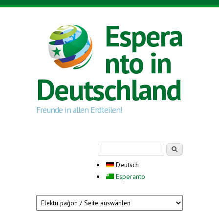
Direkt zum Inhalt
Espera
nto in
Deutschland
Freunde in allen Erdteilen!
Suchformular
Suche
Deutsch
Esperanto