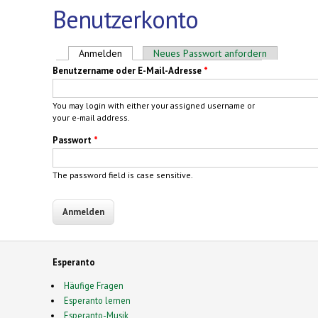
Benutzerkonto
Haupt-Reiter
Anmelden
(aktiver Reiter)
Neues Passwort anfordern
Benutzername oder E-Mail-Adresse
*
You may login with either your assigned username or
your e-mail address.
Passwort
*
The password field is case sensitive.
Esperanto
Häufige Fragen
Esperanto lernen
Esperanto-Musik