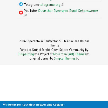
Telegram:
telegramo.org
(link is external)
YouTube:
Deutscher Esperanto-Bund: Sehenswertes
(link is external)
2026 Esperanto in Deutschland- This is a Free Drupal
Theme
Ported to Drupal for the Open Source Community by
Drupalizing
(link is external)
, a Project of
More than (just) Themes
(link is
.
Original design by
Simple Themes
.
(link is
external)
external)
Wir benutzen technisch notwendige Cookies.