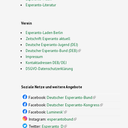
Esperanto-Literatur
Verein
Esperanto-Laden Berlin
Zeitschrift: Esperanto aktuell
Deutsche Esperanto-Jugend (DEJ)
Deutscher Esperanto-Bund (DEB)
(link is external)
Impressum
Kontaktadressen DEB/ DEJ
DSGVO-Datenschutzerklärung
Soziale Netze und weitere Angebote
Facebook:
Deutscher Esperanto-Bund
(link is
external)
Facebook:
Deutscher Esperanto-Kongress
(link is
external)
Facebook:
Luminesk'
(link is external)
Instagram:
esperantobund
(link is external)
Twitter:
Esperanto_D
(link is external)