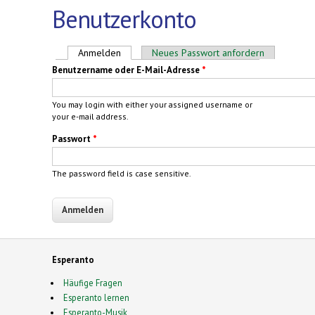
Benutzerkonto
Haupt-Reiter
Anmelden
(aktiver Reiter)
Neues Passwort anfordern
Benutzername oder E-Mail-Adresse
*
You may login with either your assigned username or
your e-mail address.
Passwort
*
The password field is case sensitive.
Esperanto
Häufige Fragen
Esperanto lernen
Esperanto-Musik