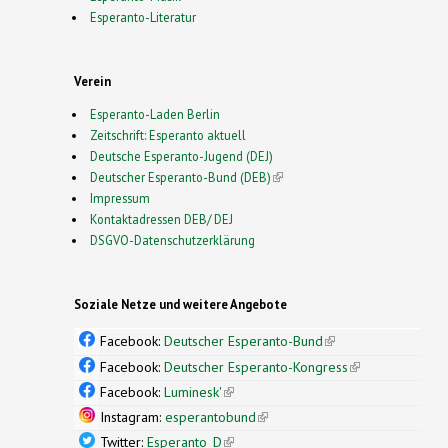
Esperanto-Literatur
Verein
Esperanto-Laden Berlin
Zeitschrift: Esperanto aktuell
Deutsche Esperanto-Jugend (DEJ)
Deutscher Esperanto-Bund (DEB)
(link is external)
Impressum
Kontaktadressen DEB/ DEJ
DSGVO-Datenschutzerklärung
Soziale Netze und weitere Angebote
Facebook:
Deutscher Esperanto-Bund
(link is
external)
Facebook:
Deutscher Esperanto-Kongress
(link is
external)
Facebook:
Luminesk'
(link is external)
Instagram:
esperantobund
(link is external)
Twitter:
Esperanto_D
(link is external)