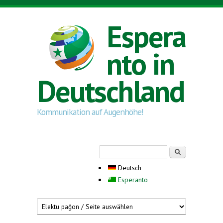
Direkt zum Inhalt
Espera
nto in
Deutschland
Kommunikation auf Augenhöhe!
Suchformular
Suche
Deutsch
Esperanto