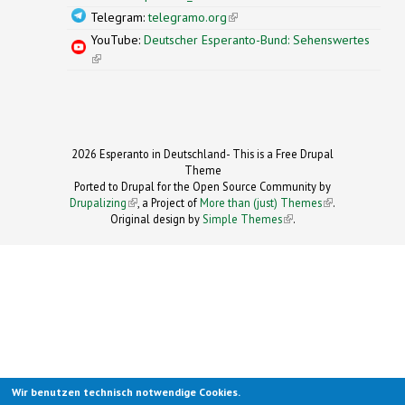
Telegram:
telegramo.org
(link is external)
YouTube:
Deutscher Esperanto-Bund: Sehenswertes
(link is external)
2026 Esperanto in Deutschland- This is a Free Drupal
Theme
Ported to Drupal for the Open Source Community by
Drupalizing
(link is external)
, a Project of
More than (just) Themes
(link is
.
Original design by
Simple Themes
.
(link is
external)
external)
Wir benutzen technisch notwendige Cookies.