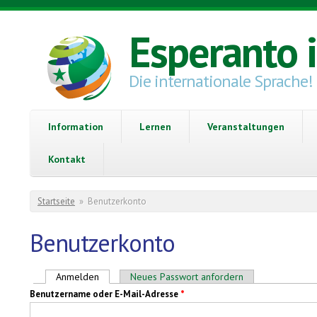
Direkt zum Inhalt
Esperanto 
Die internationale Sprache!
Information
Lernen
Veranstaltungen
Kontakt
Sie sind hier
Startseite
»
Benutzerkonto
Benutzerkonto
Haupt-Reiter
Anmelden
(aktiver Reiter)
Neues Passwort anfordern
Benutzername oder E-Mail-Adresse
*