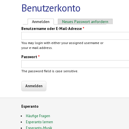
Benutzerkonto
Haupt-Reiter
Anmelden
(aktiver Reiter)
Neues Passwort anfordern
Benutzername oder E-Mail-Adresse
*
You may login with either your assigned username or
your e-mail address.
Passwort
*
The password field is case sensitive.
Esperanto
Häufige Fragen
Esperanto lernen
Esperanto-Musik