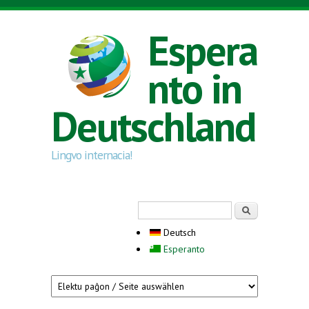
Direkt zum Inhalt
Espera
nto in
Deutschland
Lingvo internacia!
Suchformular
Suche
Deutsch
Esperanto