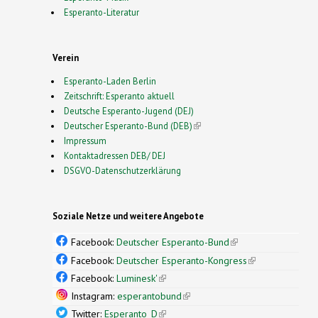
Esperanto-Literatur
Verein
Esperanto-Laden Berlin
Zeitschrift: Esperanto aktuell
Deutsche Esperanto-Jugend (DEJ)
Deutscher Esperanto-Bund (DEB)
(link is external)
Impressum
Kontaktadressen DEB/ DEJ
DSGVO-Datenschutzerklärung
Soziale Netze und weitere Angebote
Facebook:
Deutscher Esperanto-Bund
(link is
external)
Facebook:
Deutscher Esperanto-Kongress
(link is
external)
Facebook:
Luminesk'
(link is external)
Instagram:
esperantobund
(link is external)
Twitter:
Esperanto_D
(link is external)