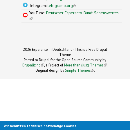
Telegram:
telegramo.org
(link is external)
YouTube:
Deutscher Esperanto-Bund: Sehenswertes
(link is external)
2026 Esperanto in Deutschland- This is a Free Drupal
Theme
Ported to Drupal for the Open Source Community by
Drupalizing
(link is external)
, a Project of
More than (just) Themes
(link is
.
Original design by
Simple Themes
.
(link is
external)
external)
Wir benutzen technisch notwendige Cookies.