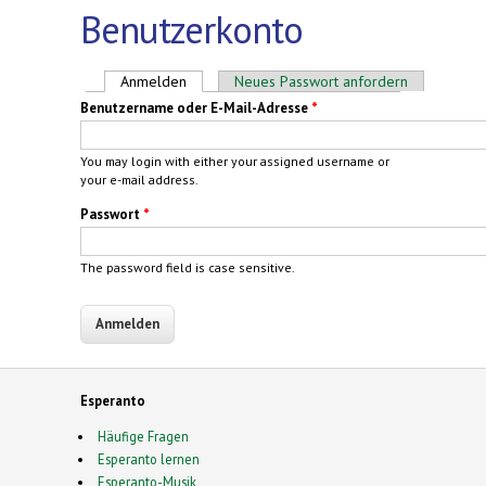
Benutzerkonto
Haupt-Reiter
Anmelden
(aktiver Reiter)
Neues Passwort anfordern
Benutzername oder E-Mail-Adresse
*
You may login with either your assigned username or
your e-mail address.
Passwort
*
The password field is case sensitive.
Esperanto
Häufige Fragen
Esperanto lernen
Esperanto-Musik