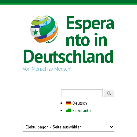
Direkt zum Inhalt
Espera
nto in
Deutschland
Von Mensch zu Mensch!
Suchformular
Suche
Deutsch
Esperanto