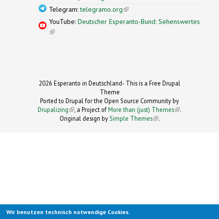
Telegram:
telegramo.org
(link is external)
YouTube:
Deutscher Esperanto-Bund: Sehenswertes
(link is external)
2026 Esperanto in Deutschland- This is a Free Drupal
Theme
Ported to Drupal for the Open Source Community by
Drupalizing
(link is external)
, a Project of
More than (just) Themes
(link is
.
Original design by
Simple Themes
.
(link is
external)
external)
Wir benutzen technisch notwendige Cookies.