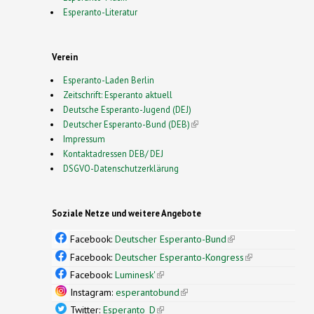
Esperanto-Literatur
Verein
Esperanto-Laden Berlin
Zeitschrift: Esperanto aktuell
Deutsche Esperanto-Jugend (DEJ)
Deutscher Esperanto-Bund (DEB)
(link is external)
Impressum
Kontaktadressen DEB/ DEJ
DSGVO-Datenschutzerklärung
Soziale Netze und weitere Angebote
Facebook:
Deutscher Esperanto-Bund
(link is
external)
Facebook:
Deutscher Esperanto-Kongress
(link is
external)
Facebook:
Luminesk'
(link is external)
Instagram:
esperantobund
(link is external)
Twitter:
Esperanto_D
(link is external)