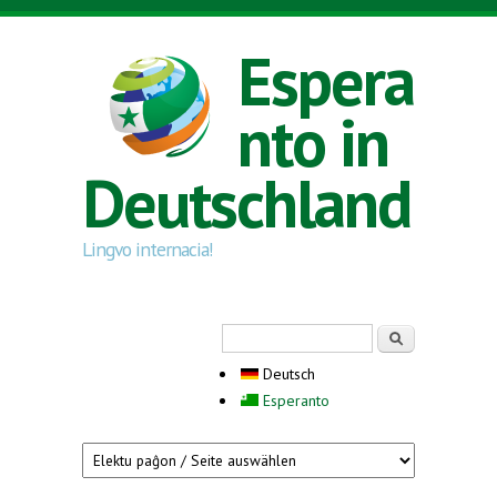
Direkt zum Inhalt
Espera
nto in
Deutschland
Lingvo internacia!
Suchformular
Suche
Deutsch
Esperanto