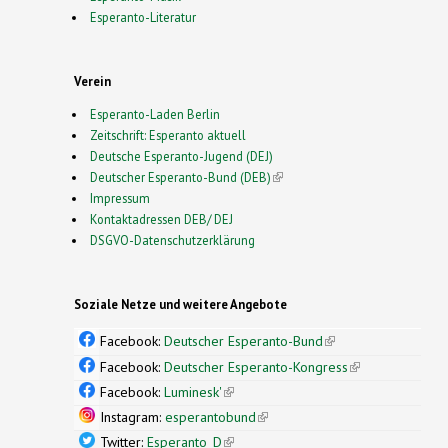
Esperanto-Literatur
Verein
Esperanto-Laden Berlin
Zeitschrift: Esperanto aktuell
Deutsche Esperanto-Jugend (DEJ)
Deutscher Esperanto-Bund (DEB)
(link is external)
Impressum
Kontaktadressen DEB/ DEJ
DSGVO-Datenschutzerklärung
Soziale Netze und weitere Angebote
Facebook:
Deutscher Esperanto-Bund
(link is
external)
Facebook:
Deutscher Esperanto-Kongress
(link is
external)
Facebook:
Luminesk'
(link is external)
Instagram:
esperantobund
(link is external)
Twitter:
Esperanto_D
(link is external)