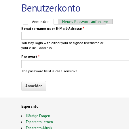
Benutzerkonto
Haupt-Reiter
Anmelden
(aktiver Reiter)
Neues Passwort anfordern
Benutzername oder E-Mail-Adresse
*
You may login with either your assigned username or
your e-mail address.
Passwort
*
The password field is case sensitive.
Esperanto
Häufige Fragen
Esperanto lernen
Esperanto-Musik