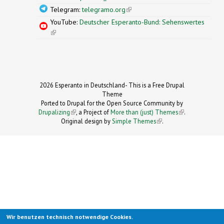
Telegram:
telegramo.org
(link is external)
YouTube:
Deutscher Esperanto-Bund: Sehenswertes
(link is external)
2026 Esperanto in Deutschland- This is a Free Drupal
Theme
Ported to Drupal for the Open Source Community by
Drupalizing
(link is external)
, a Project of
More than (just) Themes
(link is
.
Original design by
Simple Themes
.
(link is
external)
external)
Wir benutzen technisch notwendige Cookies.