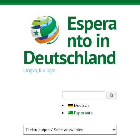
Direkt zum Inhalt
Espera
nto in
Deutschland
Lingvo, kiu ligas!
Suchformular
Suche
Deutsch
Esperanto