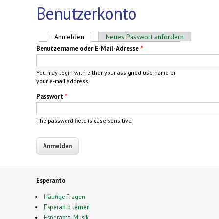
Benutzerkonto
Haupt-Reiter
Anmelden
(aktiver Reiter)
Neues Passwort anfordern
Benutzername oder E-Mail-Adresse
*
You may login with either your assigned username or
your e-mail address.
Passwort
*
The password field is case sensitive.
Esperanto
Häufige Fragen
Esperanto lernen
Esperanto-Musik