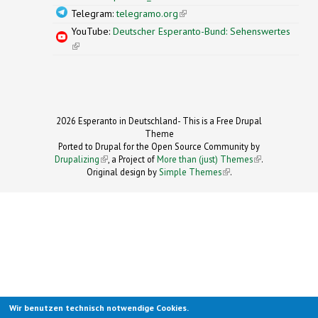
Telegram:
telegramo.org
(link is external)
YouTube:
Deutscher Esperanto-Bund: Sehenswertes
(link is external)
2026 Esperanto in Deutschland- This is a Free Drupal
Theme
Ported to Drupal for the Open Source Community by
Drupalizing
(link is external)
, a Project of
More than (just) Themes
(link is
.
Original design by
Simple Themes
.
(link is
external)
external)
Wir benutzen technisch notwendige Cookies.