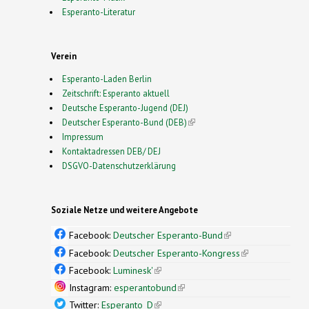
Esperanto-Literatur
Verein
Esperanto-Laden Berlin
Zeitschrift: Esperanto aktuell
Deutsche Esperanto-Jugend (DEJ)
Deutscher Esperanto-Bund (DEB)
(link is external)
Impressum
Kontaktadressen DEB/ DEJ
DSGVO-Datenschutzerklärung
Soziale Netze und weitere Angebote
Facebook:
Deutscher Esperanto-Bund
(link is
external)
Facebook:
Deutscher Esperanto-Kongress
(link is
external)
Facebook:
Luminesk'
(link is external)
Instagram:
esperantobund
(link is external)
Twitter:
Esperanto_D
(link is external)