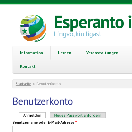
Direkt zum Inhalt
Esperanto 
Lingvo, kiu ligas!
Information
Lernen
Veranstaltungen
Kontakt
Sie sind hier
Startseite
»
Benutzerkonto
Benutzerkonto
Haupt-Reiter
Anmelden
(aktiver Reiter)
Neues Passwort anfordern
Benutzername oder E-Mail-Adresse
*