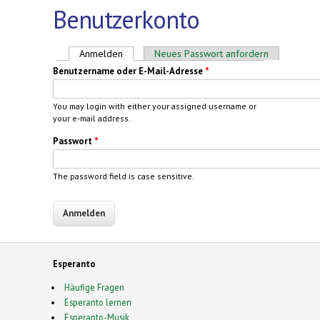
Benutzerkonto
Haupt-Reiter
Anmelden
(aktiver Reiter)
Neues Passwort anfordern
Benutzername oder E-Mail-Adresse
*
You may login with either your assigned username or
your e-mail address.
Passwort
*
The password field is case sensitive.
Esperanto
Häufige Fragen
Esperanto lernen
Esperanto-Musik