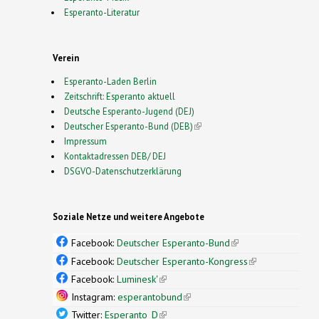
Esperanto-Literatur
Verein
Esperanto-Laden Berlin
Zeitschrift: Esperanto aktuell
Deutsche Esperanto-Jugend (DEJ)
Deutscher Esperanto-Bund (DEB)
(link is external)
Impressum
Kontaktadressen DEB/ DEJ
DSGVO-Datenschutzerklärung
Soziale Netze und weitere Angebote
Facebook:
Deutscher Esperanto-Bund
(link is
external)
Facebook:
Deutscher Esperanto-Kongress
(link is
external)
Facebook:
Luminesk'
(link is external)
Instagram:
esperantobund
(link is external)
Twitter:
Esperanto_D
(link is external)