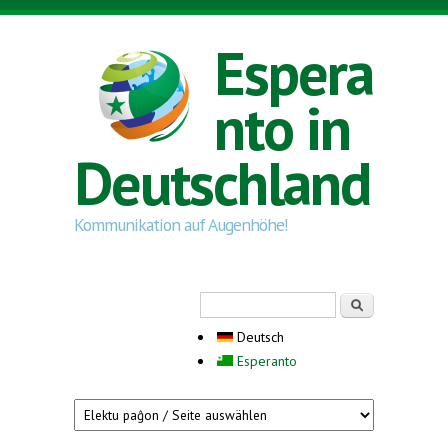
Direkt zum Inhalt
Espera
nto in
Deutschland
Kommunikation auf Augenhöhe!
Suchformular
Suche
Deutsch
Esperanto