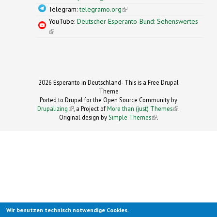
Telegram:
telegramo.org
(link is external)
YouTube:
Deutscher Esperanto-Bund: Sehenswertes
(link is external)
2026 Esperanto in Deutschland- This is a Free Drupal
Theme
Ported to Drupal for the Open Source Community by
Drupalizing
(link is external)
, a Project of
More than (just) Themes
(link is
.
Original design by
Simple Themes
.
(link is
external)
external)
Wir benutzen technisch notwendige Cookies.