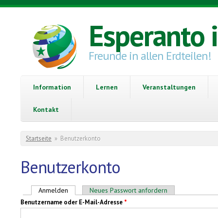
Direkt zum Inhalt
Esperanto 
Freunde in allen Erdteilen!
Information
Lernen
Veranstaltungen
Kontakt
Sie sind hier
Startseite
»
Benutzerkonto
Benutzerkonto
Haupt-Reiter
Anmelden
(aktiver Reiter)
Neues Passwort anfordern
Benutzername oder E-Mail-Adresse
*