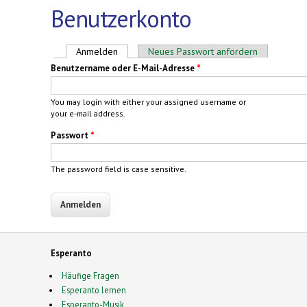
Benutzerkonto
Haupt-Reiter
Anmelden
(aktiver Reiter)
Neues Passwort anfordern
Benutzername oder E-Mail-Adresse
*
You may login with either your assigned username or
your e-mail address.
Passwort
*
The password field is case sensitive.
Esperanto
Häufige Fragen
Esperanto lernen
Esperanto-Musik