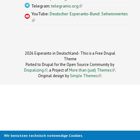
Telegram:
telegramo.org
(link is external)
YouTube:
Deutscher Esperanto-Bund: Sehenswertes
(link is external)
2026 Esperanto in Deutschland- This is a Free Drupal
Theme
Ported to Drupal for the Open Source Community by
Drupalizing
(link is external)
, a Project of
More than (just) Themes
(link is
.
Original design by
Simple Themes
.
(link is
external)
external)
Wir benutzen technisch notwendige Cookies.