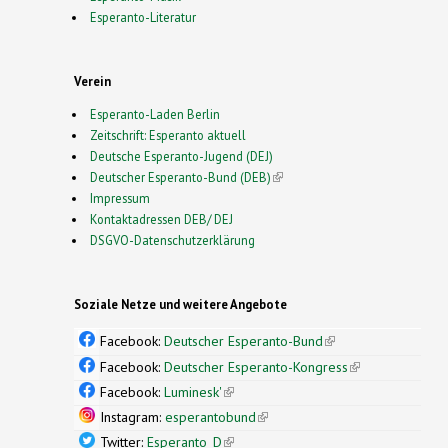
Esperanto-Literatur
Verein
Esperanto-Laden Berlin
Zeitschrift: Esperanto aktuell
Deutsche Esperanto-Jugend (DEJ)
Deutscher Esperanto-Bund (DEB)
(link is external)
Impressum
Kontaktadressen DEB/ DEJ
DSGVO-Datenschutzerklärung
Soziale Netze und weitere Angebote
Facebook:
Deutscher Esperanto-Bund
(link is
external)
Facebook:
Deutscher Esperanto-Kongress
(link is
external)
Facebook:
Luminesk'
(link is external)
Instagram:
esperantobund
(link is external)
Twitter:
Esperanto_D
(link is external)