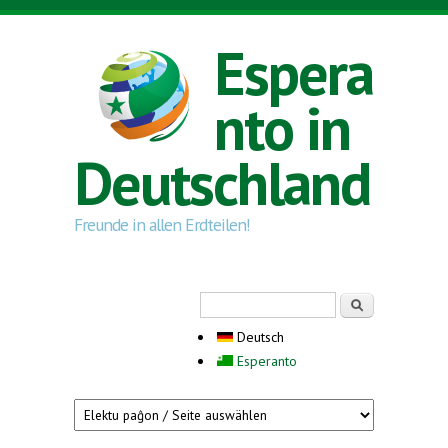
Direkt zum Inhalt
Espera
nto in
Deutschland
Freunde in allen Erdteilen!
Suchformular
Suche
Deutsch
Esperanto