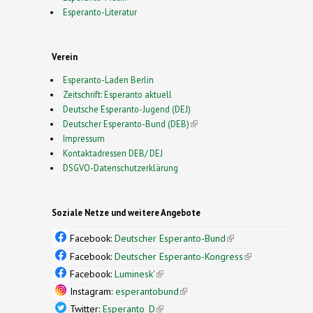
Esperanto-Literatur
Verein
Esperanto-Laden Berlin
Zeitschrift: Esperanto aktuell
Deutsche Esperanto-Jugend (DEJ)
Deutscher Esperanto-Bund (DEB)
(link is external)
Impressum
Kontaktadressen DEB/ DEJ
DSGVO-Datenschutzerklärung
Soziale Netze und weitere Angebote
Facebook:
Deutscher Esperanto-Bund
(link is
external)
Facebook:
Deutscher Esperanto-Kongress
(link is
external)
Facebook:
Luminesk'
(link is external)
Instagram:
esperantobund
(link is external)
Twitter:
Esperanto_D
(link is external)