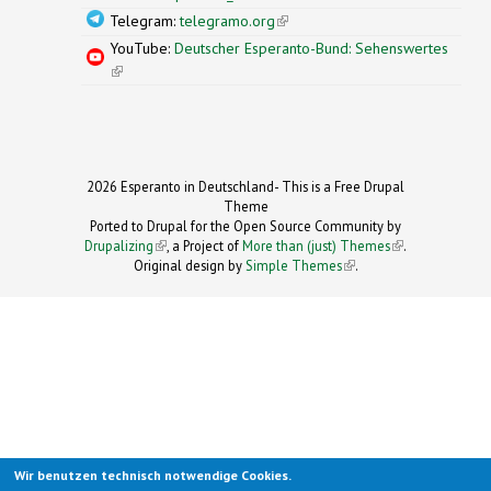
Telegram:
telegramo.org
(link is external)
YouTube:
Deutscher Esperanto-Bund: Sehenswertes
(link is external)
2026 Esperanto in Deutschland- This is a Free Drupal
Theme
Ported to Drupal for the Open Source Community by
Drupalizing
(link is external)
, a Project of
More than (just) Themes
(link is
.
Original design by
Simple Themes
.
(link is
external)
external)
Wir benutzen technisch notwendige Cookies.