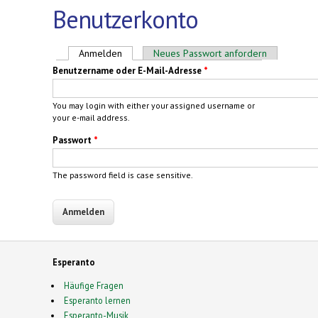
Benutzerkonto
Haupt-Reiter
Anmelden
(aktiver Reiter)
Neues Passwort anfordern
Benutzername oder E-Mail-Adresse
*
You may login with either your assigned username or
your e-mail address.
Passwort
*
The password field is case sensitive.
Esperanto
Häufige Fragen
Esperanto lernen
Esperanto-Musik