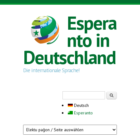
Direkt zum Inhalt
Espera
nto in
Deutschland
Die internationale Sprache!
Suchformular
Suche
Deutsch
Esperanto