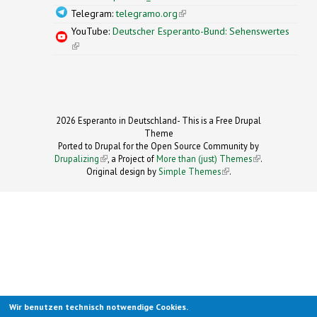
Telegram:
telegramo.org
(link is external)
YouTube:
Deutscher Esperanto-Bund: Sehenswertes
(link is external)
2026 Esperanto in Deutschland- This is a Free Drupal
Theme
Ported to Drupal for the Open Source Community by
Drupalizing
(link is external)
, a Project of
More than (just) Themes
(link is
.
Original design by
Simple Themes
.
(link is
external)
external)
Wir benutzen technisch notwendige Cookies.