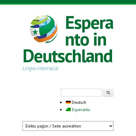
Direkt zum Inhalt
Espera
nto in
Deutschland
Lingvo internacia!
Suchformular
Suche
Deutsch
Esperanto