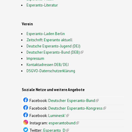
Esperanto-Literatur
Verein
Esperanto-Laden Berlin
Zeitschrift: Esperanto aktuell
Deutsche Esperanto-Jugend (DEJ)
Deutscher Esperanto-Bund (DEB)
(link is external)
Impressum
Kontaktadressen DEB/ DEJ
DSGVO-Datenschutzerklärung
Soziale Netze und weitere Angebote
Facebook:
Deutscher Esperanto-Bund
(link is
external)
Facebook:
Deutscher Esperanto-Kongress
(link is
external)
Facebook:
Luminesk'
(link is external)
Instagram:
esperantobund
(link is external)
Twitter:
Esperanto_D
(link is external)