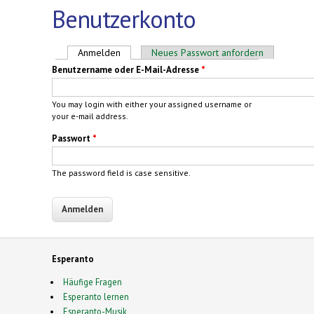
Benutzerkonto
Haupt-Reiter
Anmelden
(aktiver Reiter)
Neues Passwort anfordern
Benutzername oder E-Mail-Adresse
*
You may login with either your assigned username or
your e-mail address.
Passwort
*
The password field is case sensitive.
Esperanto
Häufige Fragen
Esperanto lernen
Esperanto-Musik