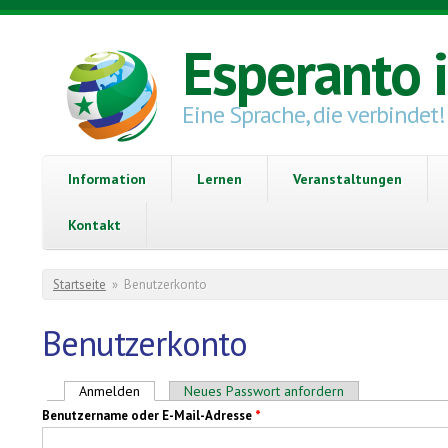
Direkt zum Inhalt
Esperanto 
Eine Sprache, die verbindet!
Information
Lernen
Veranstaltungen
Kontakt
Sie sind hier
Startseite
»
Benutzerkonto
Benutzerkonto
Haupt-Reiter
Anmelden
(aktiver Reiter)
Neues Passwort anfordern
Benutzername oder E-Mail-Adresse
*