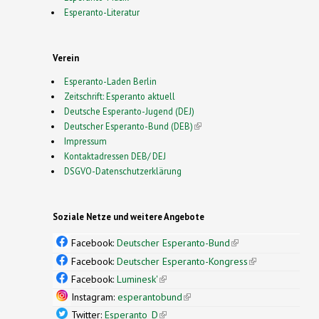
Esperanto-Literatur
Verein
Esperanto-Laden Berlin
Zeitschrift: Esperanto aktuell
Deutsche Esperanto-Jugend (DEJ)
Deutscher Esperanto-Bund (DEB)
(link is external)
Impressum
Kontaktadressen DEB/ DEJ
DSGVO-Datenschutzerklärung
Soziale Netze und weitere Angebote
Facebook:
Deutscher Esperanto-Bund
(link is
external)
Facebook:
Deutscher Esperanto-Kongress
(link is
external)
Facebook:
Luminesk'
(link is external)
Instagram:
esperantobund
(link is external)
Twitter:
Esperanto_D
(link is external)