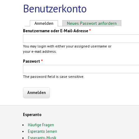
Benutzerkonto
Haupt-Reiter
Anmelden
(aktiver Reiter)
Neues Passwort anfordern
Benutzername oder E-Mail-Adresse
*
You may login with either your assigned username or
your e-mail address.
Passwort
*
The password field is case sensitive.
Esperanto
Häufige Fragen
Esperanto lernen
Esperanto-Musik