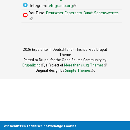
Telegram:
telegramo.org
(link is external)
YouTube:
Deutscher Esperanto-Bund: Sehenswertes
(link is external)
2026 Esperanto in Deutschland- This is a Free Drupal
Theme
Ported to Drupal for the Open Source Community by
Drupalizing
(link is external)
, a Project of
More than (just) Themes
(link is
.
Original design by
Simple Themes
.
(link is
external)
external)
Wir benutzen technisch notwendige Cookies.