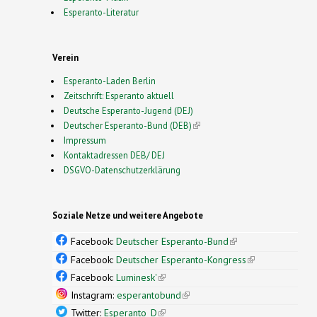
Esperanto-Literatur
Verein
Esperanto-Laden Berlin
Zeitschrift: Esperanto aktuell
Deutsche Esperanto-Jugend (DEJ)
Deutscher Esperanto-Bund (DEB)
(link is external)
Impressum
Kontaktadressen DEB/ DEJ
DSGVO-Datenschutzerklärung
Soziale Netze und weitere Angebote
Facebook:
Deutscher Esperanto-Bund
(link is
external)
Facebook:
Deutscher Esperanto-Kongress
(link is
external)
Facebook:
Luminesk'
(link is external)
Instagram:
esperantobund
(link is external)
Twitter:
Esperanto_D
(link is external)