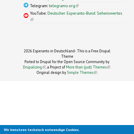
Telegram:
telegramo.org
(link is external)
YouTube:
Deutscher Esperanto-Bund: Sehenswertes
(link is external)
2026 Esperanto in Deutschland- This is a Free Drupal
Theme
Ported to Drupal for the Open Source Community by
Drupalizing
(link is external)
, a Project of
More than (just) Themes
(link is
.
Original design by
Simple Themes
.
(link is
external)
external)
Wir benutzen technisch notwendige Cookies.