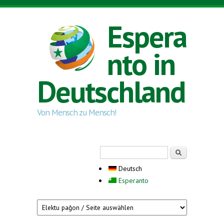
Direkt zum Inhalt
Espera
nto in
Deutschland
Von Mensch zu Mensch!
Suchformular
Suche
Deutsch
Esperanto