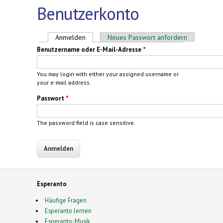
Benutzerkonto
Haupt-Reiter
Anmelden
(aktiver Reiter)
Neues Passwort anfordern
Benutzername oder E-Mail-Adresse
*
You may login with either your assigned username or
your e-mail address.
Passwort
*
The password field is case sensitive.
Esperanto
Häufige Fragen
Esperanto lernen
Esperanto-Musik