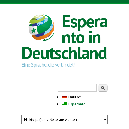
Direkt zum Inhalt
Espera
nto in
Deutschland
Eine Sprache, die verbindet!
Suchformular
Suche
Deutsch
Esperanto