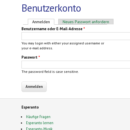
Benutzerkonto
Haupt-Reiter
Anmelden
(aktiver Reiter)
Neues Passwort anfordern
Benutzername oder E-Mail-Adresse
*
You may login with either your assigned username or
your e-mail address.
Passwort
*
The password field is case sensitive.
Esperanto
Häufige Fragen
Esperanto lernen
Esperanto-Musik