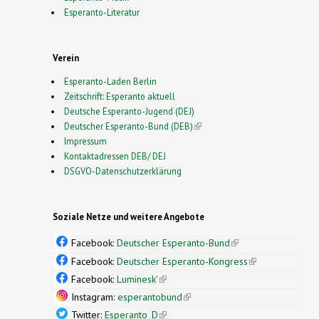
Esperanto-Literatur
Verein
Esperanto-Laden Berlin
Zeitschrift: Esperanto aktuell
Deutsche Esperanto-Jugend (DEJ)
Deutscher Esperanto-Bund (DEB)
(link is external)
Impressum
Kontaktadressen DEB/ DEJ
DSGVO-Datenschutzerklärung
Soziale Netze und weitere Angebote
Facebook:
Deutscher Esperanto-Bund
(link is
external)
Facebook:
Deutscher Esperanto-Kongress
(link is
external)
Facebook:
Luminesk'
(link is external)
Instagram:
esperantobund
(link is external)
Twitter:
Esperanto_D
(link is external)