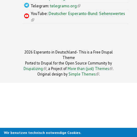
Telegram:
telegramo.org
(link is external)
YouTube:
Deutscher Esperanto-Bund: Sehenswertes
(link is external)
2026 Esperanto in Deutschland- This is a Free Drupal
Theme
Ported to Drupal for the Open Source Community by
Drupalizing
(link is external)
, a Project of
More than (just) Themes
(link is
.
Original design by
Simple Themes
.
(link is
external)
external)
Wir benutzen technisch notwendige Cookies.