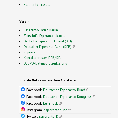
Esperanto-Literatur
Verein
Esperanto-Laden Berlin
Zeitschrift: Esperanto aktuell
Deutsche Esperanto-Jugend (DEJ)
Deutscher Esperanto-Bund (DEB)
(link is external)
Impressum
Kontaktadressen DEB/ DEJ
DSGVO-Datenschutzerklärung
Soziale Netze und weitere Angebote
Facebook:
Deutscher Esperanto-Bund
(link is
external)
Facebook:
Deutscher Esperanto-Kongress
(link is
external)
Facebook:
Luminesk'
(link is external)
Instagram:
esperantobund
(link is external)
Twitter:
Esperanto_D
(link is external)