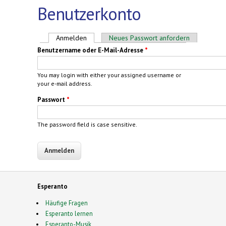
Benutzerkonto
Haupt-Reiter
Anmelden
(aktiver Reiter)
Neues Passwort anfordern
Benutzername oder E-Mail-Adresse
*
You may login with either your assigned username or
your e-mail address.
Passwort
*
The password field is case sensitive.
Esperanto
Häufige Fragen
Esperanto lernen
Esperanto-Musik