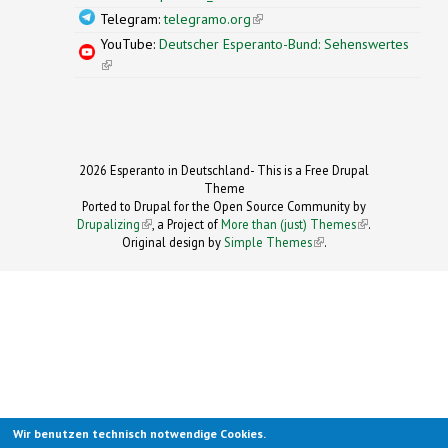
Telegram:
telegramo.org
(link is external)
YouTube:
Deutscher Esperanto-Bund: Sehenswertes
(link is external)
2026 Esperanto in Deutschland- This is a Free Drupal
Theme
Ported to Drupal for the Open Source Community by
Drupalizing
(link is external)
, a Project of
More than (just) Themes
(link is
.
Original design by
Simple Themes
.
(link is
external)
external)
Wir benutzen technisch notwendige Cookies.