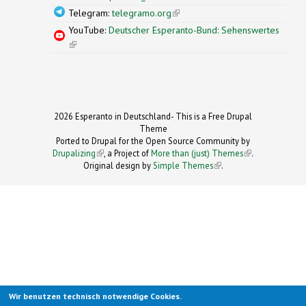
Telegram:
telegramo.org
(link is external)
YouTube:
Deutscher Esperanto-Bund: Sehenswertes
(link is external)
2026 Esperanto in Deutschland- This is a Free Drupal
Theme
Ported to Drupal for the Open Source Community by
Drupalizing
(link is external)
, a Project of
More than (just) Themes
(link is
.
Original design by
Simple Themes
.
(link is
external)
external)
Wir benutzen technisch notwendige Cookies.