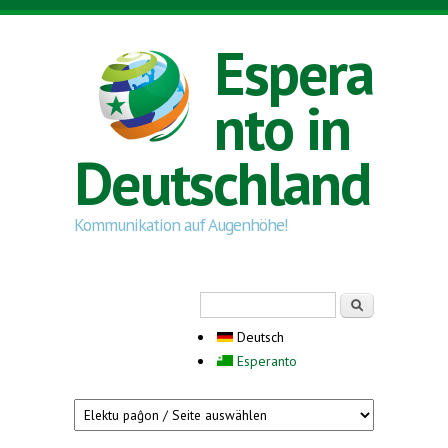
Direkt zum Inhalt
Espera
nto in
Deutschland
Kommunikation auf Augenhöhe!
Suchformular
Suche
Deutsch
Esperanto