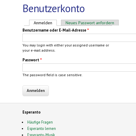
Benutzerkonto
Haupt-Reiter
Anmelden
(aktiver Reiter)
Neues Passwort anfordern
Benutzername oder E-Mail-Adresse
*
You may login with either your assigned username or
your e-mail address.
Passwort
*
The password field is case sensitive.
Esperanto
Häufige Fragen
Esperanto lernen
Esperanto-Musik