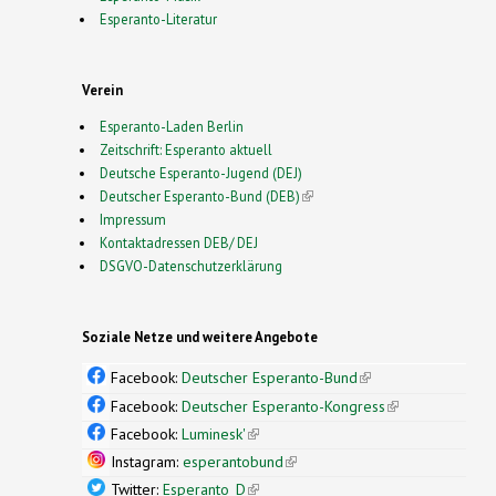
Esperanto-Literatur
Verein
Esperanto-Laden Berlin
Zeitschrift: Esperanto aktuell
Deutsche Esperanto-Jugend (DEJ)
Deutscher Esperanto-Bund (DEB)
(link is external)
Impressum
Kontaktadressen DEB/ DEJ
DSGVO-Datenschutzerklärung
Soziale Netze und weitere Angebote
Facebook:
Deutscher Esperanto-Bund
(link is
external)
Facebook:
Deutscher Esperanto-Kongress
(link is
external)
Facebook:
Luminesk'
(link is external)
Instagram:
esperantobund
(link is external)
Twitter:
Esperanto_D
(link is external)