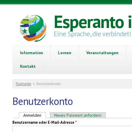
Direkt zum Inhalt
Esperanto 
Eine Sprache, die verbindet!
Information
Lernen
Veranstaltungen
Kontakt
Sie sind hier
Startseite
»
Benutzerkonto
Benutzerkonto
Haupt-Reiter
Anmelden
(aktiver Reiter)
Neues Passwort anfordern
Benutzername oder E-Mail-Adresse
*