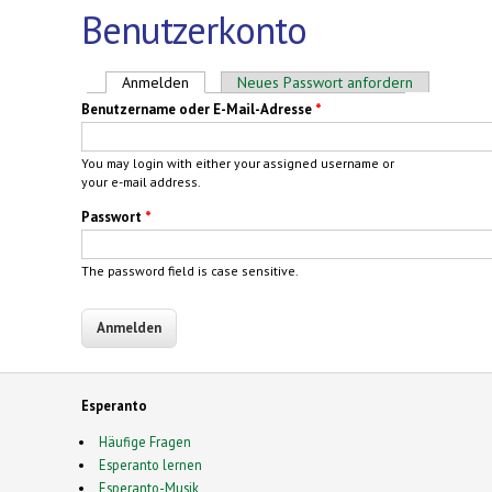
Benutzerkonto
Haupt-Reiter
Anmelden
(aktiver Reiter)
Neues Passwort anfordern
Benutzername oder E-Mail-Adresse
*
You may login with either your assigned username or
your e-mail address.
Passwort
*
The password field is case sensitive.
Esperanto
Häufige Fragen
Esperanto lernen
Esperanto-Musik