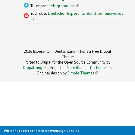
Telegram:
telegramo.org
(link is external)
YouTube:
Deutscher Esperanto-Bund: Sehenswertes
(link is external)
2026 Esperanto in Deutschland- This is a Free Drupal
Theme
Ported to Drupal for the Open Source Community by
Drupalizing
(link is external)
, a Project of
More than (just) Themes
(link is
.
Original design by
Simple Themes
.
(link is
external)
external)
Wir benutzen technisch notwendige Cookies.