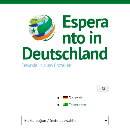
Direkt zum Inhalt
Espera
nto in
Deutschland
Freunde in allen Erdteilen!
Suchformular
Suche
Deutsch
Esperanto