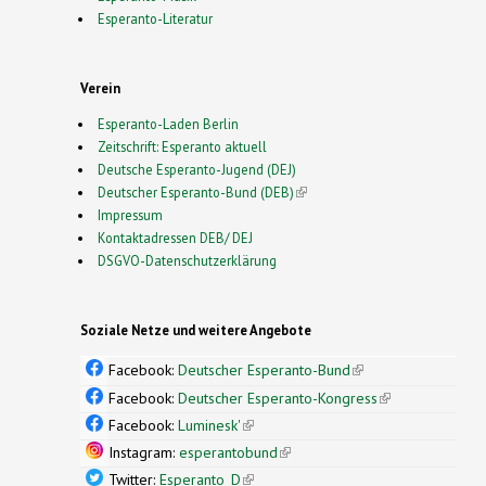
Esperanto-Literatur
Verein
Esperanto-Laden Berlin
Zeitschrift: Esperanto aktuell
Deutsche Esperanto-Jugend (DEJ)
Deutscher Esperanto-Bund (DEB)
(link is external)
Impressum
Kontaktadressen DEB/ DEJ
DSGVO-Datenschutzerklärung
Soziale Netze und weitere Angebote
Facebook:
Deutscher Esperanto-Bund
(link is
external)
Facebook:
Deutscher Esperanto-Kongress
(link is
external)
Facebook:
Luminesk'
(link is external)
Instagram:
esperantobund
(link is external)
Twitter:
Esperanto_D
(link is external)