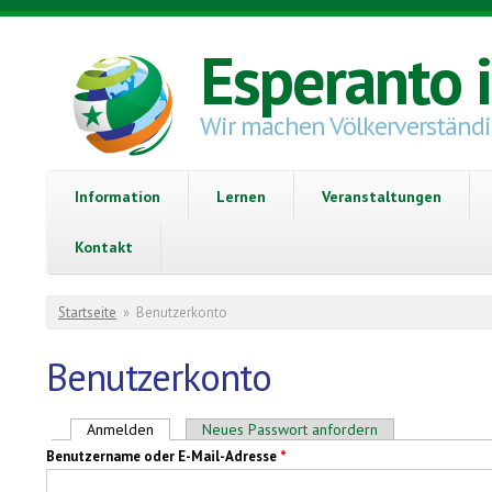
Direkt zum Inhalt
Esperanto 
Wir machen Völkerverständ
Information
Lernen
Veranstaltungen
Kontakt
Sie sind hier
Startseite
»
Benutzerkonto
Benutzerkonto
Haupt-Reiter
Anmelden
(aktiver Reiter)
Neues Passwort anfordern
Benutzername oder E-Mail-Adresse
*