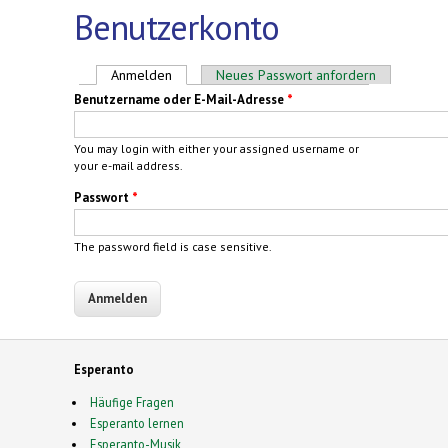
Benutzerkonto
Haupt-Reiter
Anmelden
(aktiver Reiter)
Neues Passwort anfordern
Benutzername oder E-Mail-Adresse
*
You may login with either your assigned username or
your e-mail address.
Passwort
*
The password field is case sensitive.
Esperanto
Häufige Fragen
Esperanto lernen
Esperanto-Musik