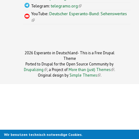
Telegram:
telegramo.org
(link is external)
YouTube:
Deutscher Esperanto-Bund: Sehenswertes
(link is external)
2026 Esperanto in Deutschland- This is a Free Drupal
Theme
Ported to Drupal for the Open Source Community by
Drupalizing
(link is external)
, a Project of
More than (just) Themes
(link is
.
Original design by
Simple Themes
.
(link is
external)
external)
Wir benutzen technisch notwendige Cookies.