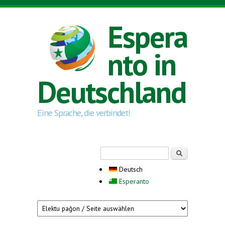
Direkt zum Inhalt
Espera
nto in
Deutschland
Eine Sprache, die verbindet!
Suchformular
Suche
Deutsch
Esperanto