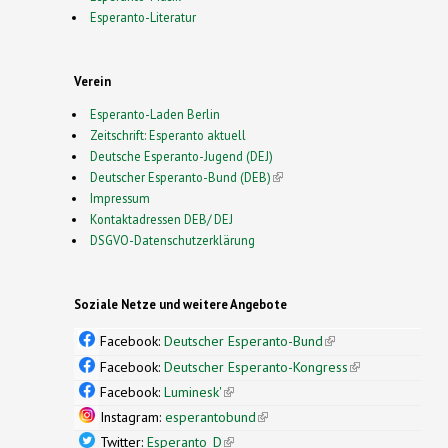
Esperanto-Literatur
Verein
Esperanto-Laden Berlin
Zeitschrift: Esperanto aktuell
Deutsche Esperanto-Jugend (DEJ)
Deutscher Esperanto-Bund (DEB)
(link is external)
Impressum
Kontaktadressen DEB/ DEJ
DSGVO-Datenschutzerklärung
Soziale Netze und weitere Angebote
Facebook:
Deutscher Esperanto-Bund
(link is
external)
Facebook:
Deutscher Esperanto-Kongress
(link is
external)
Facebook:
Luminesk'
(link is external)
Instagram:
esperantobund
(link is external)
Twitter:
Esperanto_D
(link is external)