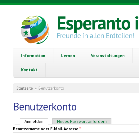
Direkt zum Inhalt
Esperanto 
Freunde in allen Erdteilen!
Information
Lernen
Veranstaltungen
Kontakt
Sie sind hier
Startseite
»
Benutzerkonto
Benutzerkonto
Haupt-Reiter
Anmelden
(aktiver Reiter)
Neues Passwort anfordern
Benutzername oder E-Mail-Adresse
*