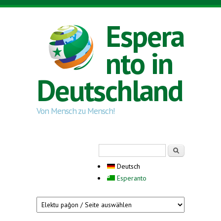
Direkt zum Inhalt
Espera
nto in
Deutschland
Von Mensch zu Mensch!
Suchformular
Suche
Deutsch
Esperanto