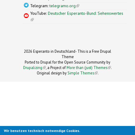
Telegram:
telegramo.org
(link is external)
YouTube:
Deutscher Esperanto-Bund: Sehenswertes
(link is external)
2026 Esperanto in Deutschland- This is a Free Drupal
Theme
Ported to Drupal for the Open Source Community by
Drupalizing
(link is external)
, a Project of
More than (just) Themes
(link is
.
Original design by
Simple Themes
.
(link is
external)
external)
Wir benutzen technisch notwendige Cookies.