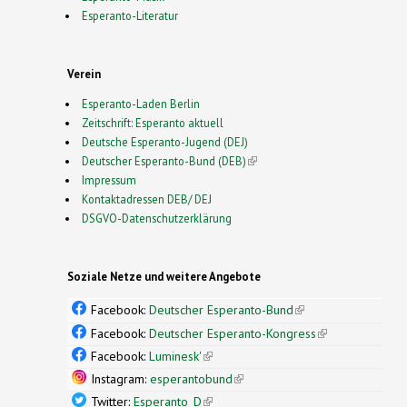
Esperanto-Literatur
Verein
Esperanto-Laden Berlin
Zeitschrift: Esperanto aktuell
Deutsche Esperanto-Jugend (DEJ)
Deutscher Esperanto-Bund (DEB)
(link is external)
Impressum
Kontaktadressen DEB/ DEJ
DSGVO-Datenschutzerklärung
Soziale Netze und weitere Angebote
Facebook:
Deutscher Esperanto-Bund
(link is
external)
Facebook:
Deutscher Esperanto-Kongress
(link is
external)
Facebook:
Luminesk'
(link is external)
Instagram:
esperantobund
(link is external)
Twitter:
Esperanto_D
(link is external)