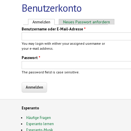
Benutzerkonto
Haupt-Reiter
Anmelden
(aktiver Reiter)
Neues Passwort anfordern
Benutzername oder E-Mail-Adresse
*
You may login with either your assigned username or
your e-mail address.
Passwort
*
The password field is case sensitive.
Esperanto
Häufige Fragen
Esperanto lernen
Esperanto-Musik