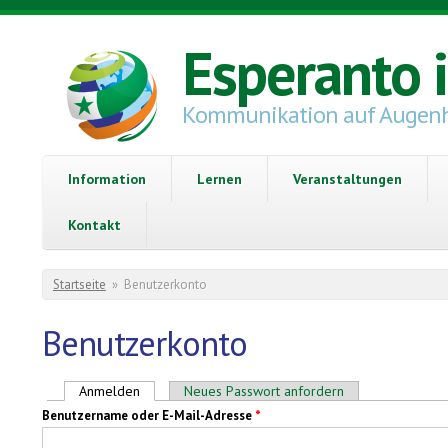
Direkt zum Inhalt
Esperanto 
Kommunikation auf Augen
Information
Lernen
Veranstaltungen
Kontakt
Sie sind hier
Startseite
»
Benutzerkonto
Benutzerkonto
Haupt-Reiter
Anmelden
(aktiver Reiter)
Neues Passwort anfordern
Benutzername oder E-Mail-Adresse
*